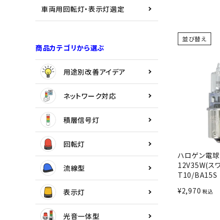
用途別改善アイデア
車両用回転灯・表示灯選定
ネットワーク対応
並び替え
商品カテゴリから選ぶ
積層信号灯
用途別改善アイデア
回転灯
ネットワーク対応
流線型
積層信号灯
表示灯
回転灯
光音一体型
ハロゲン電球
12V35W(ス
流線型
T10/BA15S
音/音声
¥
2,970
表示灯
税込
LED照明
光音一体型