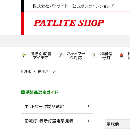
株式会社パトライト 公式オンラインショップ
用途別改善
ネットワー
積層信
アイデア
ク対応
号灯
HOME
補修パーツ
領収書発行はこちら
簡単製品選定ガイド
ACCOUNT MENU
ようこそ ゲスト 様
ネットワーク製品選定
meeting_room
person
ログイン
会員登録
回転灯・表示灯選定早見表
電球他