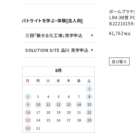
ポールブラケ
LR4（材質 P
パトライトを学ぶ・体験[法人向]
B22210159
¥
1,762
税込
三田「魅せる化工場」見学申込
SOLUTION SITE 品川 見学申込
並び替え
8月
日
月
火
水
木
金
土
1
2
3
4
5
6
7
8
9
10
11
12
13
14
15
16
17
18
19
20
21
22
23
24
25
26
27
28
29
30
31