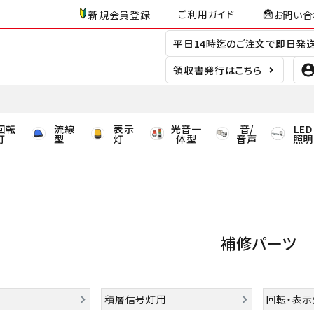
ご利用ガイド
新規会員登録
お問い合
平日14時迄のご注文で即日発
領収書発行はこちら
回転
流線
表示
光音一
音/
LED
灯
型
灯
体型
音声
照明
補修パーツ
積層信号灯用
回転・表