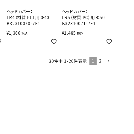
ヘッドカバー：
ヘッドカバー：
LR4（材質 PC）用 Φ40
LR5（材質 PC）用 Φ50
B32310070-7F1
B32310071-7F1
¥
1,366
¥
1,485
税込
税込
1
2
30
件中
1
-
20
件表示