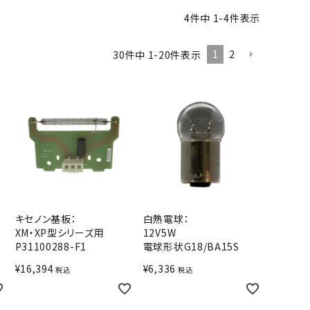
4
件中
1
-
4
件表示
1
2
30
件中
1
-
20
件表示
キセノン基板：
白熱電球：
XM・XP型シリーズ用
12V5W
P31100288-F1
電球形状G18/BA15S
¥
16,394
¥
6,336
税込
税込