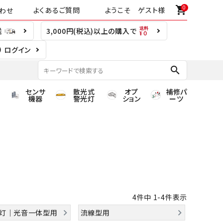
0
shopping_cart
よくあるご質問
ようこそ ゲスト様
わせ
送
3,000円(税込)以上の購入で
ログイン
search
センサ
散光式
オプ
補修パ
機器
警光灯
ション
ーツ
4
件中
1
-
4
件表示
示灯｜光音一体型用
流線型用