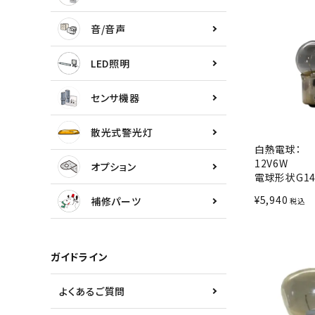
センサ機器
音/音声
散光式警光灯
LED照明
オプション
センサ機器
補修パーツ
散光式警光灯
白熱電球：
製品選定の仕方
12V6W
オプション
電球形状G14
ガイドライン
¥
5,940
補修パーツ
税込
パトライトカタログ
ガイドライン
よくあるご質問