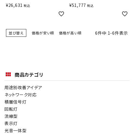
¥
26,631
¥
51,777
税込
税込
6
件中
1
-
6
件表示
並び替え
価格が安い順
価格が高い順
商品カテゴリ
用途別改善アイデア
ネットワーク対応
積層信号灯
回転灯
流線型
表示灯
光音一体型