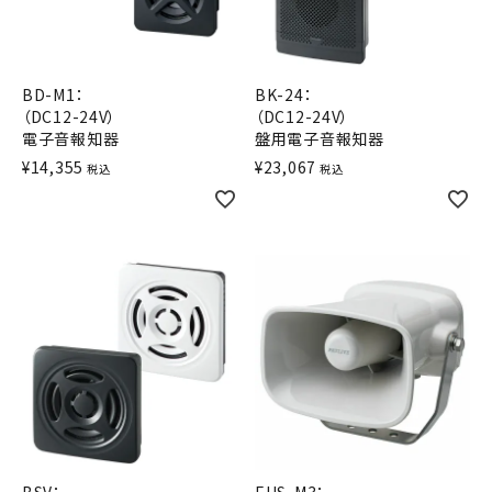
積層信号灯
回転灯
BD-M1：
BK-24：
（DC12-24V）
（DC12-24V）
流線型
電子音報知器
盤用電子音報知器
¥
14,355
¥
23,067
税込
税込
表示灯
光音一体型
音/音声
LED照明
センサ機器
散光式警光灯