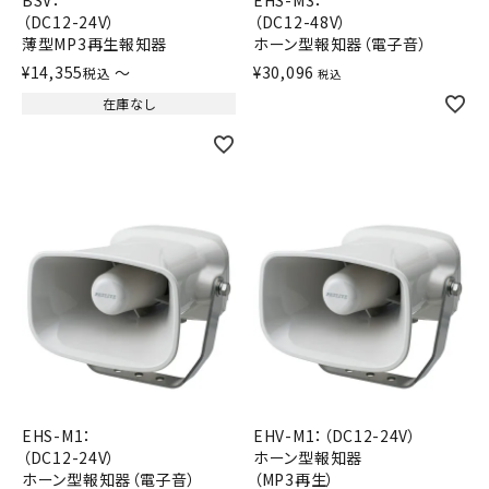
BSV：
EHS-M3：
（DC12-24V）
（DC12-48V）
オプション
薄型MP3再生報知器
ホーン型報知器（電子音）
¥
14,355
〜
¥
30,096
税込
税込
補修パーツ
在庫なし
製品選定の仕方
ガイドライン
パトライトカタログ
EHS-M1：
EHV-M1：（DC12-24V）
（DC12-24V）
ホーン型報知器
ホーン型報知器（電子音）
（MP3再生）