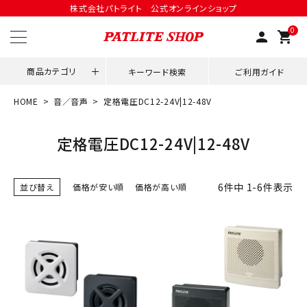
株式会社パトライト 公式オンラインショップ
0
person
shopping_cart
商品カテゴリ
キーワード検索
ご利用ガイド
HOME
音／音声
定格電圧DC12-24V|12-48V
領収書発行はこちら
定格電圧DC12-24V|12-48V
ACCOUNT MENU
ようこそ ゲスト 様
6
件中
1
-
6
件表示
並び替え
価格が安い順
価格が高い順
meeting_room
person
ログイン
会員登録
用途別改善アイデア
ネットワーク対応