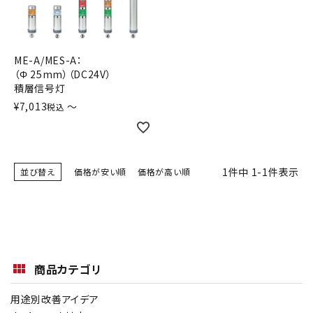
積層信号灯
回転灯
ME-A/MES-A：
（Φ 25mm）（DC24V）
流線型
積層信号灯
¥
7,013
〜
税込
表示灯
光音一体型
1
件中
1
-
1
件表示
並び替え
価格が安い順
価格が高い順
音/音声
LED照明
センサ機器
商品カテゴリ
散光式警光灯
用途別改善アイデア