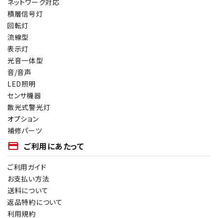
ネットワーク対応
オプション
積層信号灯
回転灯
流線型
補修パーツ
表示灯
光音一体型
製品選定の仕方
音/音声
LED照明
ガイドライン
センサ機器
散光式警光灯
パトライトカタログ
オプション
補修パーツ
payment
ご利用にあたって
ご利用ガイド
お支払い方法
送料について
返品特約について
利用規約