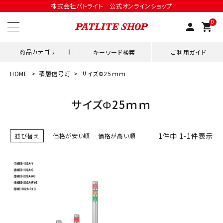
株式会社パトライト 公式オンラインショップ
0
person
shopping_cart
商品カテゴリ
キーワード検索
ご利用ガイド
HOME
積層信号灯
サイズΦ25ｍｍ
領収書発行はこちら
サイズΦ25ｍｍ
ACCOUNT MENU
ようこそ ゲスト 様
1
件中
1
-
1
件表示
並び替え
価格が安い順
価格が高い順
meeting_room
person
ログイン
会員登録
用途別改善アイデア
ネットワーク対応