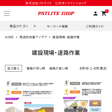
株式会社パトライト 公式オンラインショップ
0
person
shopping_cart
商品カテゴリ
キーワード検索
ご利用ガイド
HOME
用途別改善アイデア
建設現場・道路作業
領収書発行はこちら
建設現場・道路作業
ACCOUNT MENU
ようこそ ゲスト 様
4
件中
1
-
4
件表示
並び替え
価格が安い順
価格が高い順
meeting_room
person
ログイン
会員登録
用途別改善アイデア
ネットワーク対応