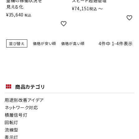
重機の稼働状況を
スピード超過管理
見える化
オプション
¥
74,151
〜
税込
¥
35,640
税込
補修パーツ
製品選定の仕方
4
件中
1
-
4
件表示
並び替え
価格が安い順
価格が高い順
ガイドライン
パトライトカタログ
商品カテゴリ
用途別改善アイデア
ネットワーク対応
積層信号灯
回転灯
流線型
表示灯