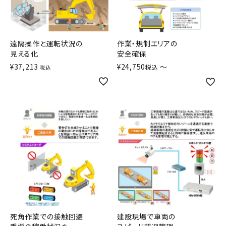
積層信号灯
回転灯
遠隔操作と運転状況の
作業・規制エリアの
見える化
安全確保
流線型
¥
37,213
¥
24,750
〜
税込
税込
表示灯
光音一体型
音/音声
LED照明
センサ機器
散光式警光灯
死角作業での接触回避
建設現場で車両の