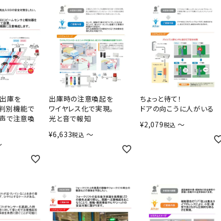
出庫を
出庫時の注意喚起を
ちょっと待て！
判別機能で
ワイヤレス化で実現。
ドアの向こうに人がいる
声で注意喚
光と音で報知
¥
2,079
〜
税込
¥
6,633
〜
税込
〜