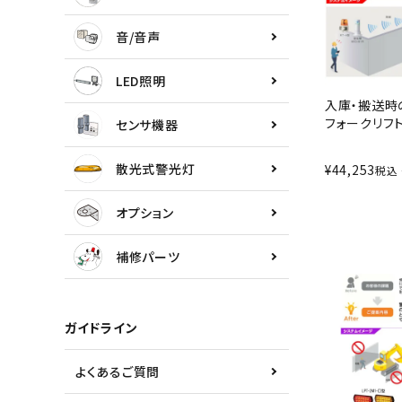
センサ機器
音/音声
散光式警光灯
LED照明
入庫・搬送時
オプション
フォークリフ
センサ機器
補修パーツ
散光式警光灯
¥
44,253
税込
製品選定の仕方
オプション
ガイドライン
補修パーツ
パトライトカタログ
ガイドライン
よくあるご質問