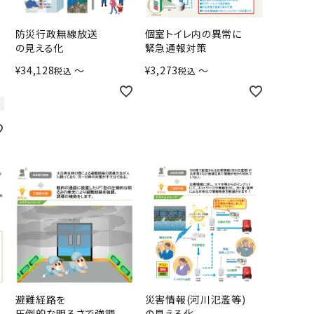
防災行政無線放送
個室トイレ内の異常に
の見える化
緊急通報対策
¥
34,128
〜
¥
3,273
〜
税込
税込
避難経路を
災害情報(河川氾濫等)
圧倒的な明るさで強調
の見える化