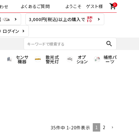
0
shopping_cart
よくあるご質問
ようこそ ゲスト様
わせ
送
3,000円(税込)以上の購入で
ログイン
search
センサ
散光式
オプ
補修パ
機器
警光灯
ション
ーツ
1
2
35
件中
1
-
20
件表示