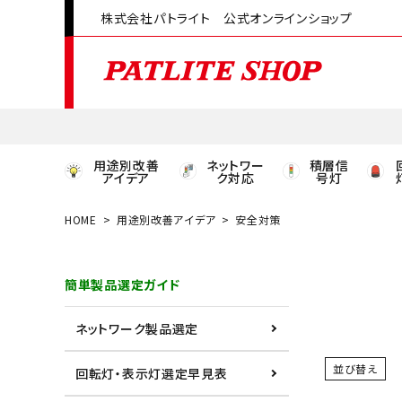
株式会社パトライト 公式オンラインショップ
用途別改善
ネットワー
積層信
アイデア
ク対応
号灯
HOME
用途別改善アイデア
安全対策
領収書発行はこちら
簡単製品選定ガイド
ACCOUNT MENU
ようこそ ゲスト 様
ネットワーク製品選定
meeting_room
person
ログイン
会員登録
並び替え
回転灯・表示灯選定早見表