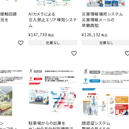
の接触回避
AIカメラによる
災害情報補完システム
状況を
立入禁止エリア検知システ
災害情報メールの
ム
早期周知
¥
147,730
¥
126,132
税込
税込
在庫なし
在庫なし
ン
駐車場からの出庫を
顔認証システム
セーフティ
センサの方向判別機能で
警報の見える化