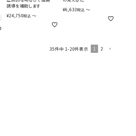
誘導を補助します
¥
6,633
〜
税込
¥
24,750
〜
税込
1
2
35
件中
1
-
20
件表示