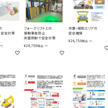
の
フォークリフトとの
作業・規制エリアの
ト安全対策
接触事故防止
安全確保
床面照射で安全対策
¥
24,750
〜
税込
〜
¥
24,750
〜
税込