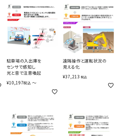
駐車場の入出庫を
遠隔操作と運転状況の
センサで感知し
見える化
光と音で注意喚起
¥
37,213
税込
¥
10,197
〜
税込