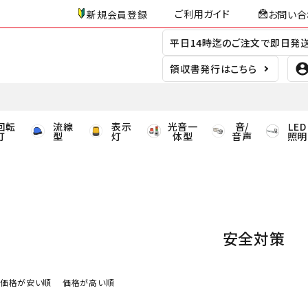
ご利用ガイド
新規会員登録
お問い合
平日14時迄のご注文で即日発
領収書発行はこちら
回転
流線
表示
光音一
音/
LED
灯
型
灯
体型
音声
照明
安全対策
価格が安い順
価格が高い順