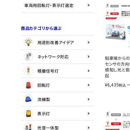
用途別改善アイデア
車両用回転灯・表示灯選定
ネットワーク対応
商品カテゴリから選ぶ
積層信号灯
用途別改善アイデア
回転灯
ネットワーク対応
駐車場からの
流線型
センサの方向
感知し光と音
積層信号灯
起
表示灯
¥
6,435
回転灯
税込
光音一体型
流線型
音/音声
表示灯
LED照明
光音一体型