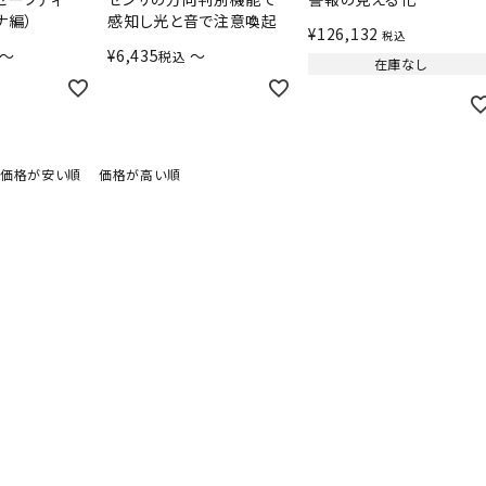
ナ編）
感知し光と音で注意喚起
¥
126,132
税込
〜
¥
6,435
〜
税込
在庫なし
価格が安い順
価格が高い順