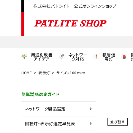
株式会社パトライト 公式オンラインショップ
用途別改善
ネットワー
積層信
アイデア
ク対応
号灯
HOME
表示灯
サイズΦ100ｍｍ
領収書発行はこちら
簡単製品選定ガイド
ACCOUNT MENU
ようこそ ゲスト 様
ネットワーク製品選定
meeting_room
person
ログイン
会員登録
並び替え
回転灯・表示灯選定早見表