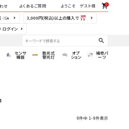
0
shopping_cart
よくあるご質問
ようこそ ゲスト様
わせ
送
3,000円(税込)以上の購入で
ログイン
search
センサ
散光式
オプ
補修パ
機器
警光灯
ション
ーツ
ｍ
9
件中
1
-
9
件表示