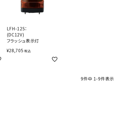
LFH-12S：
(DC12V)
フラッシュ表示灯
¥
28,705
税込
9
件中
1
-
9
件表示