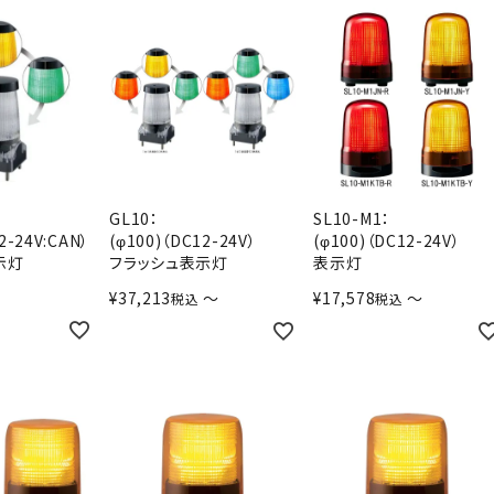
GL10：
SL10-M1：
2-24V:CAN）
(φ100)（DC12-24V）
(φ100)（DC12-24V）
示灯
フラッシュ表示灯
表示灯
¥
37,213
〜
¥
17,578
〜
税込
税込