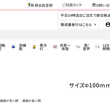
ご利用ガイド
新規会員登録
お問い合
平日14時迄のご注文で即日発
領収書発行はこちら
回転
流線
表示
光音一
音/
LED
灯
型
灯
体型
音声
照明
サイズΦ100ｍ
価格が安い順
価格が高い順