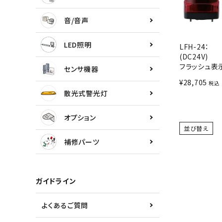
センサ機器
音/音声
散光式警光灯
LED照明
LFH-24：
(DC24V)
オプション
フラッシュ表
センサ機器
¥
28,705
税込
補修パーツ
散光式警光灯
製品選定の仕方
オプション
並び替え
ガイドライン
補修パーツ
パトライトカタログ
ガイドライン
よくあるご質問