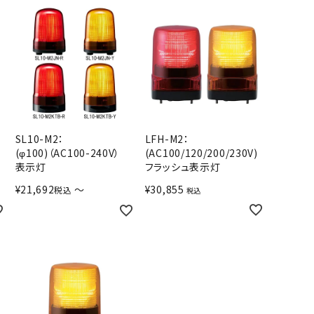
SL10-M2：
LFH-M2：
(φ100)（AC100-240V）
(AC100/120/200/230V)
表示灯
フラッシュ表示灯
¥
21,692
〜
¥
30,855
税込
税込