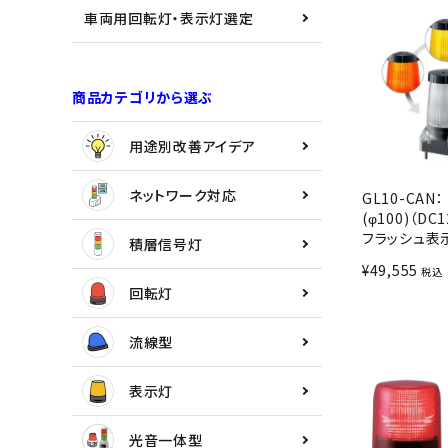
用途別改善アイデア
車両用回転灯・表示灯選定
ネットワーク対応
商品カテゴリから選ぶ
積層信号灯
用途別改善アイデア
回転灯
ネットワーク対応
GL10-CAN：
流線型
(φ100)（DC1
フラッシュ表
積層信号灯
表示灯
¥
49,555
税込
回転灯
光音一体型
流線型
音/音声
表示灯
LED照明
光音一体型