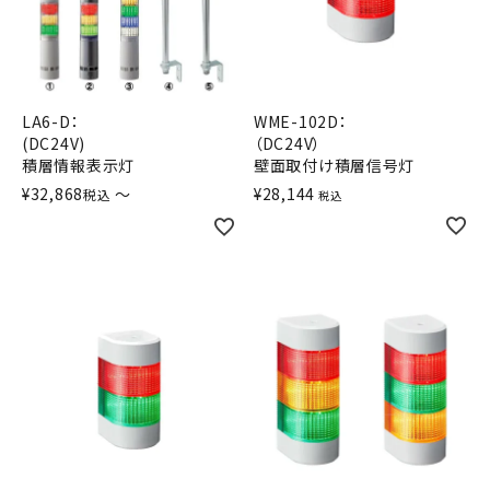
積層信号灯
回転灯
LA6-D：
WME-102D：
流線型
(DC24V)
（DC24V）
積層情報表示灯
壁面取付け積層信号灯
表示灯
¥
32,868
〜
¥
28,144
税込
税込
光音一体型
音/音声
LED照明
センサ機器
散光式警光灯