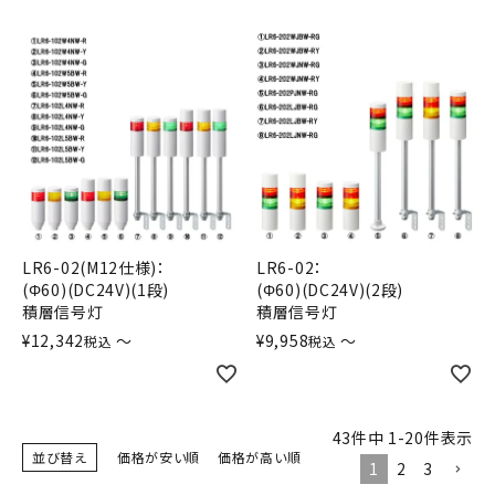
LR6-02(M12仕様)：
LR6-02：
(Φ60)(DC24V)(1段)
(Φ60)(DC24V)(2段)
積層信号灯
積層信号灯
¥
12,342
〜
¥
9,958
〜
税込
税込
43
件中
1
-
20
件表示
並び替え
価格が安い順
価格が高い順
1
2
3