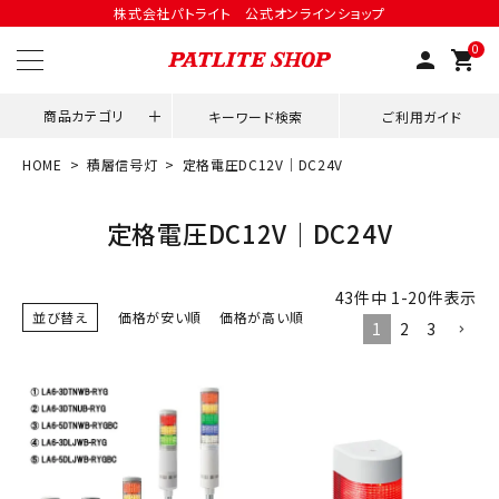
株式会社パトライト 公式オンラインショップ
0
person
shopping_cart
商品カテゴリ
キーワード検索
ご利用ガイド
HOME
積層信号灯
定格電圧DC12V｜DC24V
領収書発行はこちら
定格電圧DC12V｜DC24V
ACCOUNT MENU
ようこそ ゲスト 様
43
件中
1
-
20
件表示
並び替え
価格が安い順
価格が高い順
1
2
3
meeting_room
person
ログイン
会員登録
用途別改善アイデア
ネットワーク対応