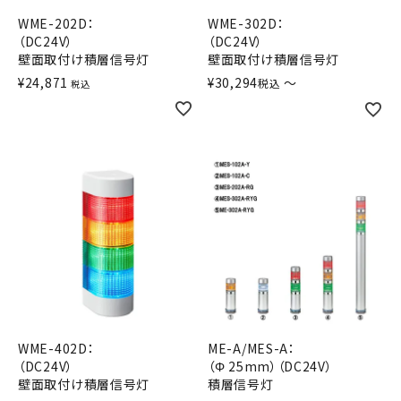
オプション
WME-202D：
WME-302D：
（DC24V）
（DC24V）
壁面取付け積層信号灯
壁面取付け積層信号灯
補修パーツ
¥
24,871
¥
30,294
〜
税込
税込
製品選定の仕方
ガイドライン
パトライトカタログ
WME-402D：
ME-A/MES-A：
（DC24V）
（Φ 25mm）（DC24V）
壁面取付け積層信号灯
積層信号灯