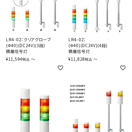
LR4-02：クリアグローブ
LR4-02：
(Φ40)(DC24V)(3段)
(Φ40)(DC24V)(4段)
積層信号灯
積層信号灯
¥
11,594
〜
¥
11,828
〜
税込
税込