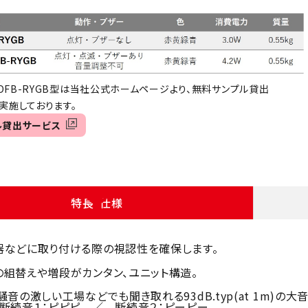
2DFB-RYGB型は当社公式ホームページより、無料サンプル貸出
施しております。
ル貸出サービス
特長・仕様
器などに取り付ける際の視認性を確保します。
組替えや増段がカンタン、ユニット構造。
騒音の激しい工場などでも聞き取れる93dB.typ(at 1m)の
断続音１：ピピピ ／ 断続音２：ピーピー