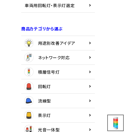
用途別改善アイデア
車両用回転灯・表示灯選定
ネットワーク対応
商品カテゴリから選ぶ
積層信号灯
用途別改善アイデア
回転灯
ネットワーク対応
流線型
積層信号灯
表示灯
回転灯
光音一体型
流線型
音/音声
表示灯
LED照明
光音一体型