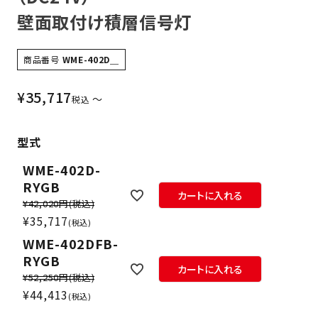
壁面取付け積層信号灯
商品番号
WME-402D＿
¥
35,717
〜
税込
型式
WME-402D-
RYGB
カートに入れる
¥42,020円
(税込)
¥
35,717
税込
WME-402DFB-
RYGB
カートに入れる
¥52,250円
(税込)
¥
44,413
税込