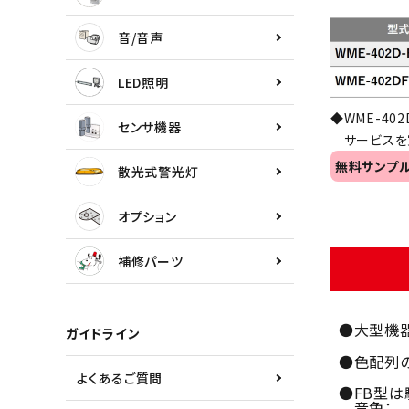
センサ機器
音/音声
散光式警光灯
LED照明
オプション
◆WME-40
センサ機器
サービスを実
補修パーツ
無料サンプ
散光式警光灯
製品選定の仕方
オプション
ガイドライン
補修パーツ
パトライトカタログ
●大型機
ガイドライン
●色配列の
よくあるご質問
●FB型は
音色： 