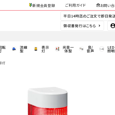
ご利用ガイド
新規会員登録
お問い合
平日14時迄のご注文で即日発
領収書発行はこちら
回転
流線
表示
光音一
音/
LED
灯
型
灯
体型
音声
照明
信号灯