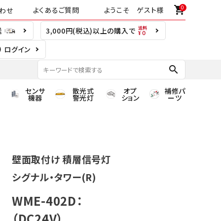
0
shopping_cart
よくあるご質問
ようこそ ゲスト様
わせ
送
3,000円(税込)以上の購入で
ログイン
search
センサ
散光式
オプ
補修パ
機器
警光灯
ション
ーツ
壁面取付け 積層信号灯
シグナル・タワー(R)
WME-402D：
（DC24V）