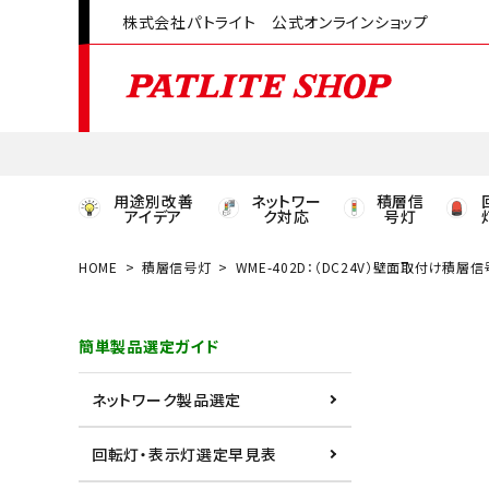
株式会社パトライト 公式オンラインショップ
用途別改善
ネットワー
積層信
アイデア
ク対応
号灯
HOME
積層信号灯
WME-402D：（DC24V）壁面取付け積層
領収書発行はこちら
簡単製品選定ガイド
ACCOUNT MENU
ようこそ ゲスト 様
ネットワーク製品選定
meeting_room
person
ログイン
会員登録
回転灯・表示灯選定早見表