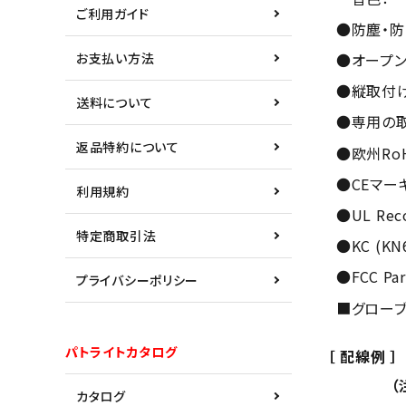
ご利用ガイド
●防塵・防
お支払い方法
●オープン
●縦取付
送料について
●専用の
返品特約について
●欧州Ro
●CEマー
利用規約
●UL Reco
特定商取引法
●KC (KN6
●FCC Par
プライバシーポリシー
■グローブ
パトライトカタログ
［ 配線例 ］
（注）下
カタログ
ご購入品に