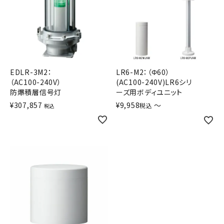
EDLR-3M2：
LR6-M2：（Φ60）
（AC100-240V）
(AC100-240V)LR6シリ
防爆積層信号灯
ーズ用ボディユニット
¥
307,857
¥
9,958
〜
税込
税込