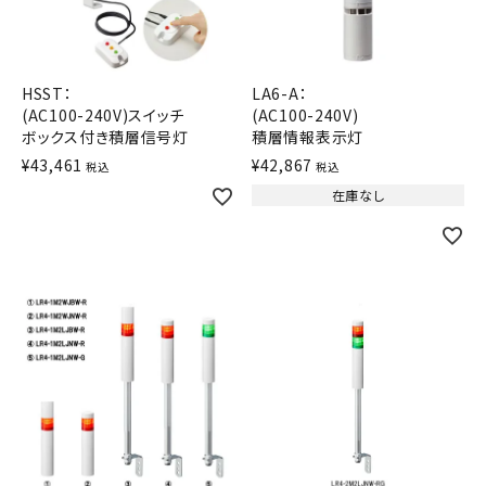
積層信号灯
回転灯
HSST：
LA6-A：
(AC100-240V)スイッチ
(AC100-240V)
流線型
ボックス付き積層信号灯
積層情報表示灯
¥
43,461
¥
42,867
税込
税込
表示灯
在庫なし
光音一体型
音/音声
LED照明
センサ機器
散光式警光灯