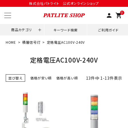
株式会社パトライト 公式オンラインショップ
0
person
shopping_cart
商品カテゴリ
キーワード検索
ご利用ガイド
HOME
積層信号灯
定格電圧AC100V-240V
領収書発行はこちら
定格電圧AC100V-240V
ACCOUNT MENU
ようこそ ゲスト 様
13
件中
1
-
13
件表示
並び替え
価格が安い順
価格が高い順
meeting_room
person
ログイン
会員登録
用途別改善アイデア
ネットワーク対応