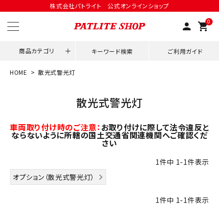
株式会社パトライト 公式オンラインショップ
0
person
shopping_cart
商品カテゴリ
キーワード検索
ご利用ガイド
HOME
散光式警光灯
領収書発行はこちら
散光式警光灯
ACCOUNT MENU
ようこそ ゲスト 様
車両取り付け時のご注意：
お取り付けに際して法令違反と
ならないように所轄の国土交通省関連機関へご確認くだ
さい
meeting_room
person
ログイン
会員登録
1
件中
1
-
1
件表示
用途別改善アイデア
オプション（散光式警光灯）
1
件中
1
-
1
件表示
ネットワーク対応