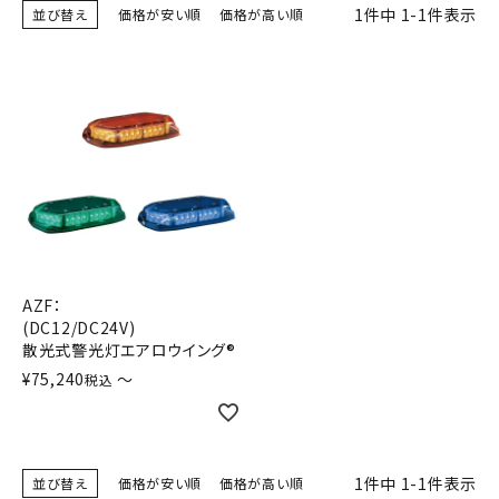
1
件中
1
-
1
件表示
並び替え
積層信号灯
価格が安い順
価格が高い順
回転灯
流線型
表示灯
光音一体型
音/音声
AZF：
(DC12/DC24V)
散光式警光灯エアロウイング®
LED照明
¥
75,240
〜
税込
センサ機器
散光式警光灯
1
件中
1
-
1
件表示
並び替え
価格が安い順
価格が高い順