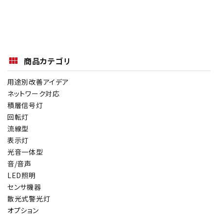
オプション
補修パーツ
商品カテゴリ
製品選定の仕方
用途別改善アイデア
ガイドライン
ネットワーク対応
積層信号灯
パトライトカタログ
回転灯
流線型
表示灯
光音一体型
音/音声
LED照明
センサ機器
散光式警光灯
オプション