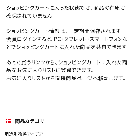
積層信号灯
ショッピングカートに入った状態では、商品の在庫は
確保されていません。
回転灯
ショッピングカート情報は、一定期間保存されます。
流線型
会員ログインすると、PC・タブレット・スマートフォンな
どでショッピングカートに入れた商品を共有できます。
表示灯
あとで買うリンクから、ショッピングカートに入れた商
光音一体型
品をお気に入りリストに登録できます。
お気に入りリストから直接商品ページへ移動します。
音/音声
LED照明
センサ機器
商品カテゴリ
散光式警光灯
用途別改善アイデア