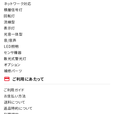
ネットワーク対応
オプション
積層信号灯
回転灯
補修パーツ
流線型
表示灯
製品選定の仕方
光音一体型
音/音声
ガイドライン
LED照明
センサ機器
パトライトカタログ
散光式警光灯
オプション
補修パーツ
payment
ご利用にあたって
ご利用ガイド
お支払い方法
送料について
返品特約について