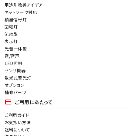
用途別改善アイデア
オプション
ネットワーク対応
積層信号灯
補修パーツ
回転灯
流線型
製品選定の仕方
表示灯
光音一体型
ガイドライン
音/音声
LED照明
パトライトカタログ
センサ機器
散光式警光灯
オプション
補修パーツ
payment
ご利用にあたって
ご利用ガイド
お支払い方法
送料について