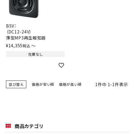
積層信号灯
回転灯
BSV：
（DC12-24V）
流線型
薄型MP3再生報知器
¥
14,355
〜
税込
表示灯
在庫なし
光音一体型
音/音声
1
件中
1
-
1
件表示
並び替え
価格が安い順
価格が高い順
LED照明
センサ機器
商品カテゴリ
散光式警光灯