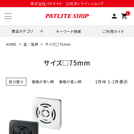
株式会社パトライト 公式オンラインショップ
0
person
shopping_cart
商品カテゴリ
キーワード検索
ご利用ガイド
HOME
音／音声
サイズ□75mm
領収書発行はこちら
サイズ□75mm
ACCOUNT MENU
ようこそ ゲスト 様
1
件中
1
-
1
件表示
並び替え
価格が安い順
価格が高い順
meeting_room
person
ログイン
会員登録
用途別改善アイデア
ネットワーク対応