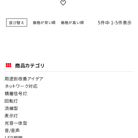
5
件中
1
-
5
件表示
並び替え
価格が安い順
価格が高い順
商品カテゴリ
用途別改善アイデア
ネットワーク対応
積層信号灯
回転灯
流線型
表示灯
光音一体型
音/音声
LED照明