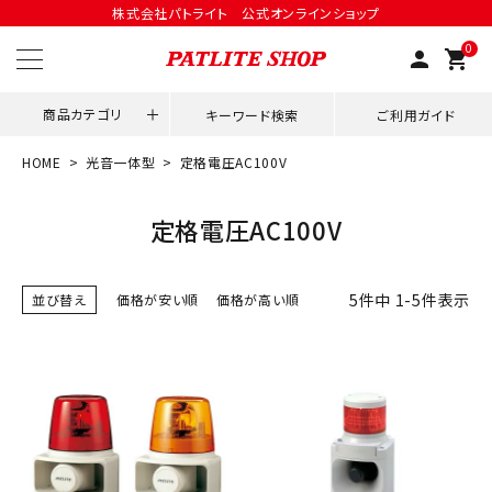
株式会社パトライト 公式オンラインショップ
0
person
shopping_cart
商品カテゴリ
キーワード検索
ご利用ガイド
HOME
光音一体型
定格電圧AC100V
領収書発行はこちら
定格電圧AC100V
ACCOUNT MENU
ようこそ ゲスト 様
5
件中
1
-
5
件表示
並び替え
価格が安い順
価格が高い順
meeting_room
person
ログイン
会員登録
用途別改善アイデア
ネットワーク対応