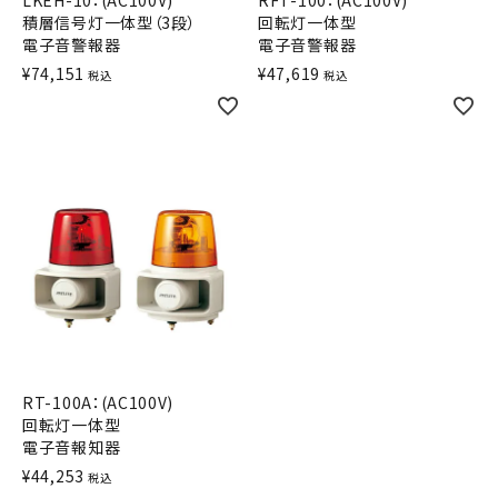
LKEH-10：(AC100V)
RFT-100：(AC100V)
積層信号灯一体型（3段）
回転灯一体型
オプション
電子音警報器
電子音警報器
¥
74,151
¥
47,619
税込
税込
補修パーツ
製品選定の仕方
ガイドライン
パトライトカタログ
RT-100A：(AC100V)
回転灯一体型
電子音報知器
¥
44,253
税込