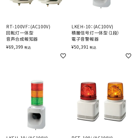
積層信号灯
回転灯
RT-100VF：(AC100V)
LKEH-10：(AC100V)
回転灯一体型
積層信号灯一体型（1段）
流線型
音声合成報知器
電子音警報器
¥
69,399
¥
50,391
税込
税込
表示灯
光音一体型
音/音声
LED照明
センサ機器
散光式警光灯