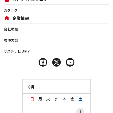
カタログ
home
企業情報
会社概要
環境方針
サステナビリティ
8月
日
月
火
水
木
金
土
1