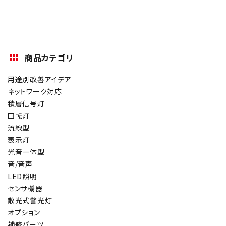
商品カテゴリ
用途別改善アイデア
ネットワーク対応
積層信号灯
回転灯
流線型
表示灯
光音一体型
音/音声
LED照明
センサ機器
散光式警光灯
オプション
補修パーツ