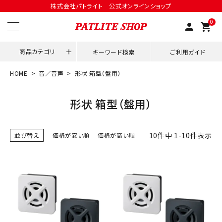
株式会社パトライト 公式オンラインショップ
0
person
shopping_cart
商品カテゴリ
キーワード検索
ご利用ガイド
HOME
音／音声
形状 箱型（盤用）
領収書発行はこちら
形状 箱型（盤用）
ACCOUNT MENU
ようこそ ゲスト 様
10
件中
1
-
10
件表示
並び替え
価格が安い順
価格が高い順
meeting_room
person
ログイン
会員登録
用途別改善アイデア
ネットワーク対応