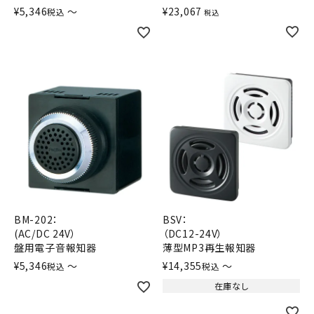
¥
5,346
〜
¥
23,067
税込
税込
BM-202：
BSV：
(AC/DC 24V）
（DC12-24V）
盤用電子音報知器
薄型MP3再生報知器
¥
5,346
〜
¥
14,355
〜
税込
税込
在庫なし