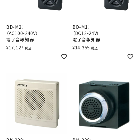
積層信号灯
回転灯
BD-M2：
BD-M1：
（AC100-240V）
（DC12-24V）
流線型
電子音報知器
電子音報知器
¥
17,127
¥
14,355
税込
税込
表示灯
光音一体型
音/音声
LED照明
センサ機器
散光式警光灯