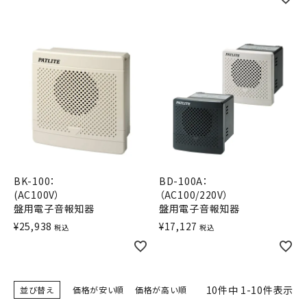
BK-100：
BD-100A：
(AC100V）
（AC100/220V）
盤用電子音報知器
盤用電子音報知器
¥
25,938
¥
17,127
税込
税込
10
件中
1
-
10
件表示
並び替え
価格が安い順
価格が高い順