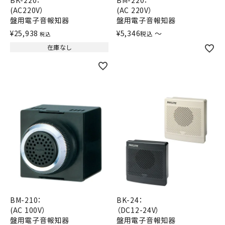
BK-220：
BM-220：
(AC220V）
(AC 220V）
オプション
盤用電子音報知器
盤用電子音報知器
¥
25,938
¥
5,346
〜
税込
税込
補修パーツ
在庫なし
製品選定の仕方
ガイドライン
パトライトカタログ
BM-210：
BK-24：
(AC 100V）
（DC12-24V）
盤用電子音報知器
盤用電子音報知器