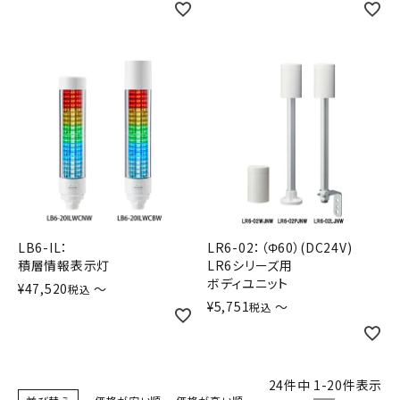
LB6-IL：
LR6-02：（Φ60）(DC24V)
積層情報表示灯
LR6シリーズ用
ボディユニット
¥
47,520
〜
税込
¥
5,751
〜
税込
24
件中
1
-
20
件表示