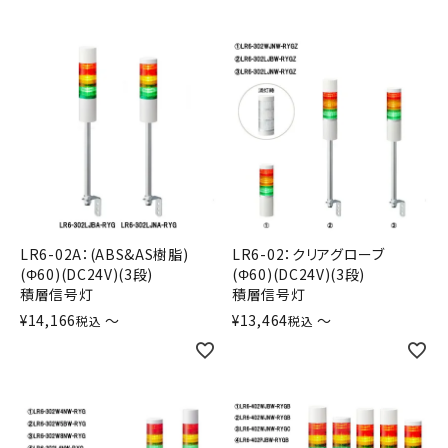
LR6-02A：(ABS&AS樹脂)
LR6-02：クリアグローブ
(Φ60)(DC24V)(3段)
(Φ60)(DC24V)(3段)
積層信号灯
積層信号灯
¥
14,166
〜
¥
13,464
〜
税込
税込