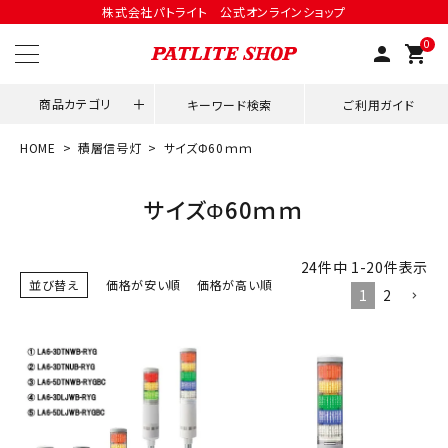
株式会社パトライト 公式オンラインショップ
0
person
shopping_cart
商品カテゴリ
キーワード検索
ご利用ガイド
HOME
積層信号灯
サイズΦ60ｍｍ
領収書発行はこちら
サイズΦ60ｍｍ
ACCOUNT MENU
ようこそ ゲスト 様
24
件中
1
-
20
件表示
並び替え
価格が安い順
価格が高い順
1
2
meeting_room
person
ログイン
会員登録
用途別改善アイデア
ネットワーク対応