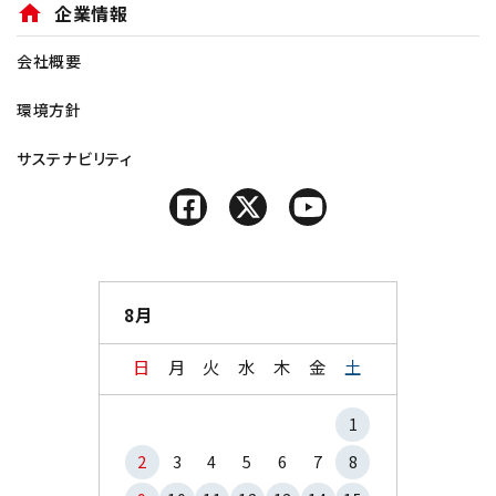
home
企業情報
会社概要
環境方針
サステナビリティ
8月
日
月
火
水
木
金
土
1
2
3
4
5
6
7
8