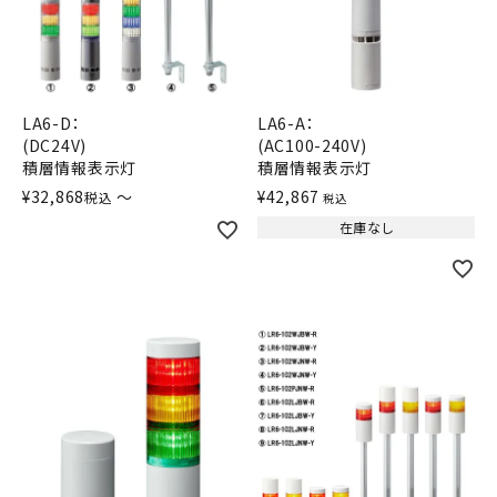
積層信号灯
回転灯
LA6-D：
LA6-A：
流線型
(DC24V)
(AC100-240V)
積層情報表示灯
積層情報表示灯
表示灯
¥
32,868
〜
¥
42,867
税込
税込
在庫なし
光音一体型
音/音声
LED照明
センサ機器
散光式警光灯