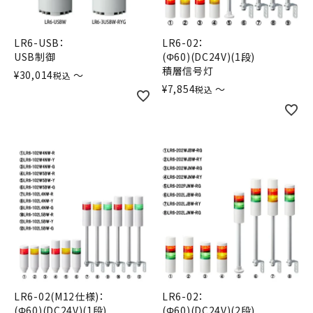
オプション
LR6-USB：
LR6-02：
補修パーツ
USB制御
(Φ60)(DC24V)(1段)
積層信号灯
¥
30,014
〜
税込
¥
7,854
〜
製品選定の仕方
税込
ガイドライン
パトライトカタログ
LR6-02(M12仕様)：
LR6-02：
(Φ60)(DC24V)(1段)
(Φ60)(DC24V)(2段)