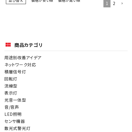
並び替え
価格が安い順
価格が高い順
1
2
商品カテゴリ
用途別改善アイデア
ネットワーク対応
積層信号灯
回転灯
流線型
表示灯
光音一体型
音/音声
LED照明
センサ機器
散光式警光灯