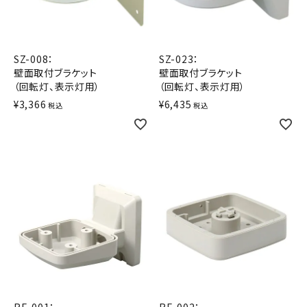
積層信号灯
回転灯
SZ-008：
SZ-023：
壁面取付ブラケット
壁面取付ブラケット
流線型
（回転灯、表示灯用）
（回転灯、表示灯用）
¥
3,366
¥
6,435
税込
税込
表示灯
光音一体型
音/音声
LED照明
センサ機器
散光式警光灯