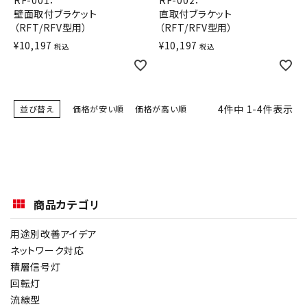
RF-001：
RF-002：
壁面取付ブラケット
直取付ブラケット
オプション
（RFT/RFV型用）
（RFT/RFV型用）
¥
10,197
¥
10,197
税込
税込
補修パーツ
製品選定の仕方
4
件中
1
-
4
件表示
並び替え
価格が安い順
価格が高い順
ガイドライン
パトライトカタログ
商品カテゴリ
用途別改善アイデア
ネットワーク対応
積層信号灯
回転灯
流線型