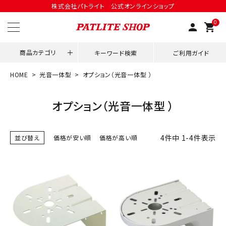
株式会社パトライト 公式オンラインショップ
0
person
shopping_cart
商品カテゴリ
キーワード検索
ご利用ガイド
HOME
光音一体型
オプション（光音一体型 ）
領収書発行はこちら
オプション（光音一体型 ）
ACCOUNT MENU
ようこそ ゲスト 様
4
件中
1
-
4
件表示
並び替え
価格が安い順
価格が高い順
meeting_room
person
ログイン
会員登録
用途別改善アイデア
ネットワーク対応