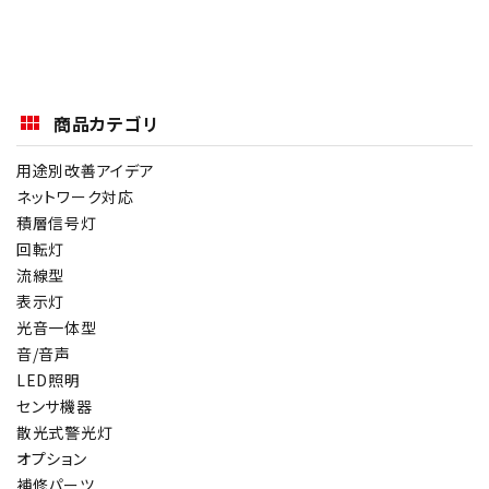
商品カテゴリ
用途別改善アイデア
ネットワーク対応
積層信号灯
回転灯
流線型
表示灯
光音一体型
音/音声
LED照明
センサ機器
散光式警光灯
オプション
補修パーツ