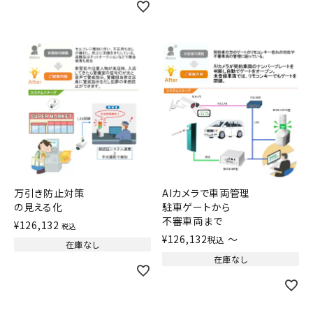
万引き防止対策
AIカメラで車両管理
の見える化
駐車ゲートから
不審車両まで
¥
126,132
税込
¥
126,132
〜
税込
在庫なし
在庫なし