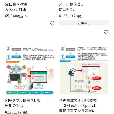
窓口業務改善
メール見落とし
オプション
カスハラ対策
防止対策
¥
5,940
〜
¥
126,132
税込
税込
補修パーツ
在庫なし
製品選定の仕方
ガイドライン
パトライトカタログ
RPAをフル稼働させる
音声生成でらくらく変換
運用のツボ
TTS（Text to Speech）
機能で文字から音声に
¥
126,132
税込