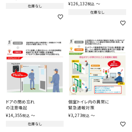
¥
126,132
〜
税込
在庫なし
在庫なし
ドアの閉め忘れ
個室トイレ内の異常に
の注意喚起
緊急通報対策
¥
14,355
〜
¥
3,273
〜
税込
税込
在庫なし