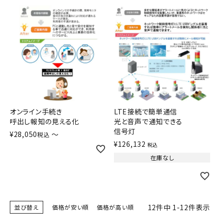
オンライン手続き
LTE接続で簡単通信
呼出し報知の見える化
光と音声で通知できる
信号灯
¥
28,050
〜
税込
¥
126,132
税込
在庫なし
12
件中
1
-
12
件表示
並び替え
価格が安い順
価格が高い順