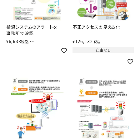
積層信号灯
回転灯
検温システムのアラートを
不正アクセスの見える化
事務所で確認
流線型
¥
6,633
〜
¥
126,132
税込
税込
在庫なし
表示灯
光音一体型
音/音声
LED照明
センサ機器
散光式警光灯