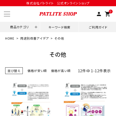
株式会社パトライト 公式オンラインショップ
0
person
shopping_cart
商品カテゴリ
キーワード検索
ご利用ガイド
HOME
用途別改善アイデア
その他
領収書発行はこちら
その他
ACCOUNT MENU
ようこそ ゲスト 様
12
件中
1
-
12
件表示
並び替え
価格が安い順
価格が高い順
meeting_room
person
ログイン
会員登録
用途別改善アイデア
ネットワーク対応