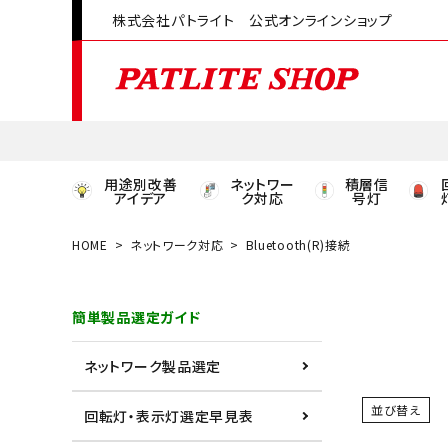
株式会社パトライト 公式オンラインショップ
用途別改善
ネットワー
積層信
アイデア
ク対応
号灯
HOME
ネットワーク対応
Bluetooth(R)接続
領収書発行はこちら
簡単製品選定ガイド
ACCOUNT MENU
ようこそ ゲスト 様
ネットワーク製品選定
meeting_room
person
ログイン
会員登録
並び替え
回転灯・表示灯選定早見表