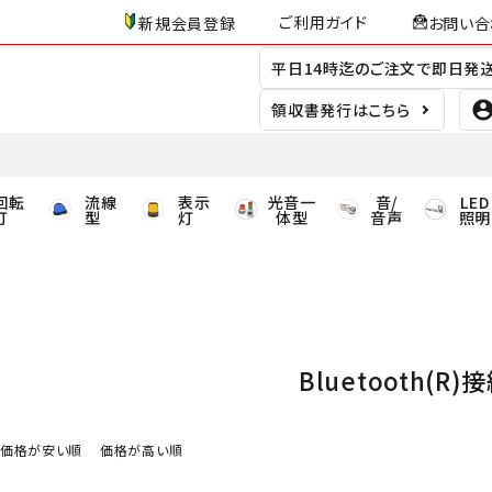
ご利用ガイド
新規会員登録
お問い合
平日14時迄のご注文で即日発
領収書発行はこちら
回転
流線
表示
光音一
音/
LED
灯
型
灯
体型
音声
照明
Bluetooth(R)
価格が安い順
価格が高い順