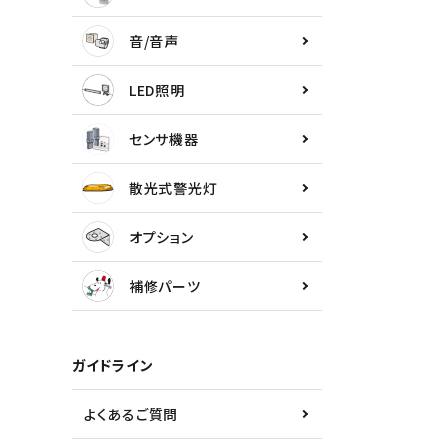
センサ機器
音/音声
散光式警光灯
LED照明
オプション
センサ機器
補修パーツ
散光式警光灯
製品選定の仕方
オプション
ガイドライン
補修パーツ
パトライトカタログ
ガイドライン
よくあるご質問