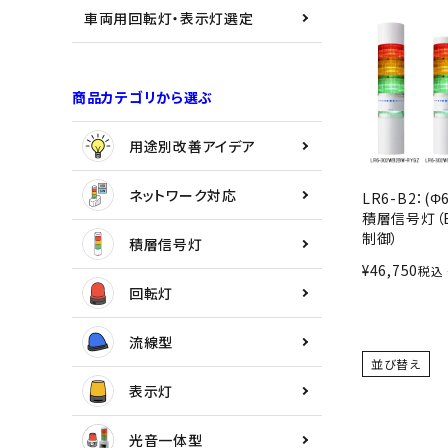
用途別改善アイデア
車両用回転灯・表示灯選定
ネットワーク対応
商品カテゴリから選ぶ
積層信号灯
用途別改善アイデア
回転灯
ネットワーク対応
LR6-B2：(Φ6
流線型
積層信号灯（Bl
制御）
積層信号灯
表示灯
¥
46,750
税込
回転灯
光音一体型
流線型
並び替え
音/音声
表示灯
LED照明
光音一体型