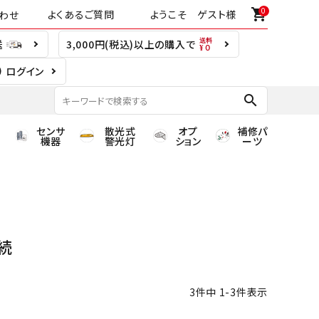
0
shopping_cart
よくあるご質問
ようこそ ゲスト様
わせ
送
3,000円(税込)以上の購入で
ログイン
search
センサ
散光式
オプ
補修パ
機器
警光灯
ション
ーツ
接続
3
件中
1
-
3
件表示