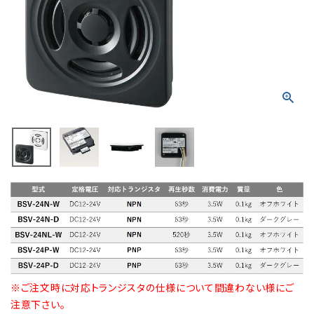
積層信号灯
回転灯
流線型
表示灯
光音一体型
音/音声
LED照明
センサ機器
※ご注文時に対応トランジスタの仕様について間違わない様にご
散光式警光灯
注意下さい。