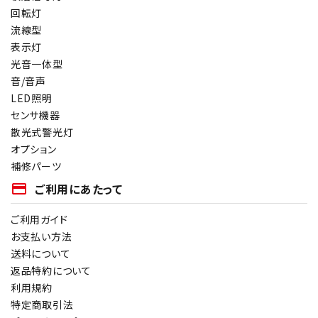
回転灯
流線型
表示灯
光音一体型
音/音声
LED照明
センサ機器
散光式警光灯
オプション
補修パーツ
payment
ご利用にあたって
ご利用ガイド
お支払い方法
送料について
返品特約について
利用規約
特定商取引法