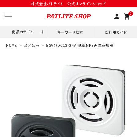
株式会社パトライト 公式オンラインショップ
0
person
shopping_cart
商品カテゴリ
キーワード検索
ご利用ガイド
HOME
音／音声
BSV：（DC12-24V）薄型MP3再生報知器
領収書発行はこちら
ACCOUNT MENU
ようこそ ゲスト 様
meeting_room
person
ログイン
会員登録
用途別改善アイデア
ネットワーク対応