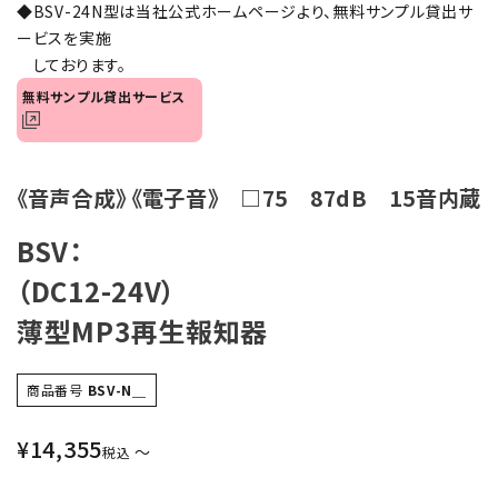
◆BSV-24N型は当社公式ホームページより、無料サンプル貸出サ
オプション
ービスを実施
しております。
補修パーツ
無料サンプル貸出サービス
製品選定の仕方
《音声合成》 《電子音》 □75 87dB 15音内蔵
ガイドライン
BSV：
パトライトカタログ
（DC12-24V）
薄型MP3再生報知器
商品番号
BSV-N＿
¥
14,355
〜
税込