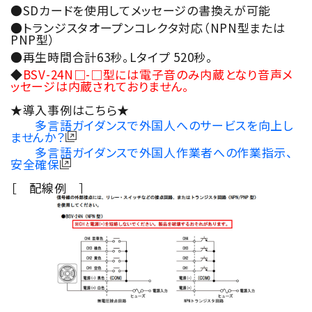
●SDカードを使用してメッセージの書換えが可能
●トランジスタオープンコレクタ対応（NPN型または
PNP型）
●再生時間合計63秒。Lタイプ 520秒。
◆
BSV-24N□-□型には電子音のみ内蔵となり音声メ
ッセージは内蔵されておりません。
★導入事例はこちら★
多言語ガイダンスで外国人へのサービスを向上し
ませんか？
多言語ガイダンスで外国人作業者への作業指示、
安全確保
［ 配線例 ］