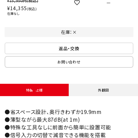
¥15,950円
(税込)
—
¥
14,355
税込
在庫なし
在庫：×
返品・交換
お問い合わせ
特長・仕様
外観図
●省スペース設計、奥行きわずか19.9mm
●薄型ながら最大87dB(at 1m)
●特殊な工具なしに前面から簡単に設置可能
●信号入力の切替で減音できる機能を搭載