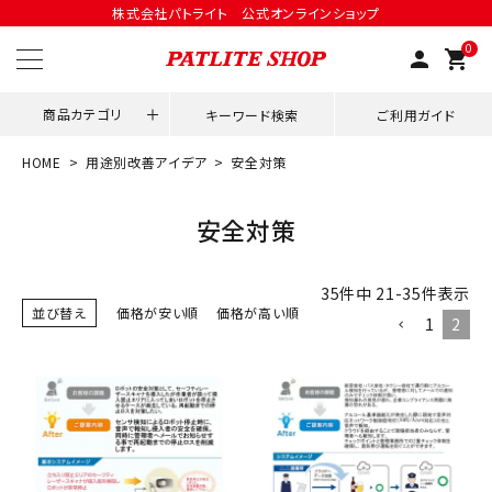
株式会社パトライト 公式オンラインショップ
0
person
shopping_cart
商品カテゴリ
キーワード検索
ご利用ガイド
HOME
用途別改善アイデア
安全対策
領収書発行はこちら
安全対策
ACCOUNT MENU
ようこそ ゲスト 様
35
件中
21
-
35
件表示
並び替え
価格が安い順
価格が高い順
1
2
meeting_room
person
ログイン
会員登録
用途別改善アイデア
ネットワーク対応