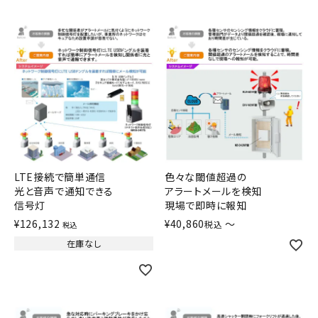
LTE接続で簡単通信
色々な閾値超過の
光と音声で通知できる
アラートメールを検知
信号灯
現場で即時に報知
¥
126,132
¥
40,860
〜
税込
税込
在庫なし