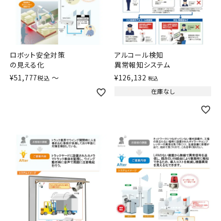
積層信号灯
回転灯
ロボット安全対策
アルコール検知
流線型
の見える化
異常報知システム
¥
51,777
〜
¥
126,132
税込
税込
表示灯
在庫なし
光音一体型
音/音声
LED照明
センサ機器
散光式警光灯