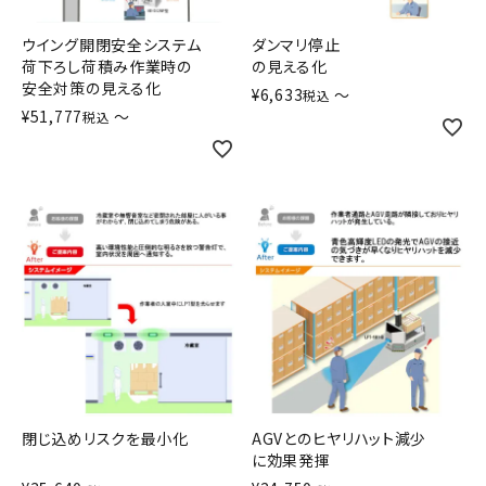
オプション
ウイング開閉安全システム
ダンマリ停止
荷下ろし荷積み作業時の
の見える化
補修パーツ
安全対策の見える化
¥
6,633
〜
税込
¥
51,777
〜
税込
製品選定の仕方
ガイドライン
パトライトカタログ
閉じ込めリスクを最小化
AGVとのヒヤリハット減少
に効果発揮