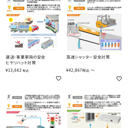
運送・事業車両の安全
高速シャッター安全対策
ヒヤリハット対策
¥
13,662
¥
42,867
〜
税込
税込