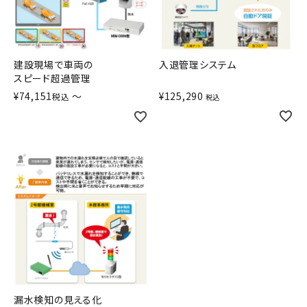
建設現場で車両の
入退管理システム
スピード超過管理
¥
74,151
〜
¥
125,290
税込
税込
漏水検知の見える化