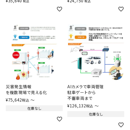
¥
35,640
¥
24,750
税込
税込
災害発生情報
AIカメラで車両管理
を複数現場で見える化
駐車ゲートから
不審車両まで
¥
75,642
〜
税込
¥
126,132
〜
税込
在庫なし
在庫なし