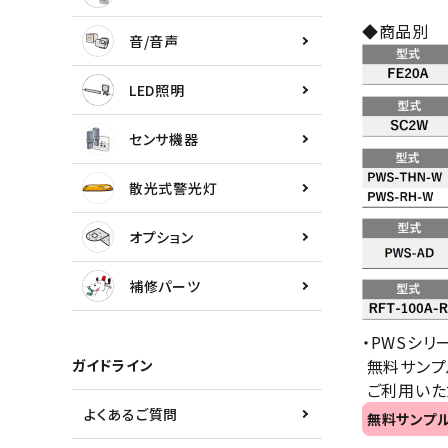
センサ機器
◆商品別
音/音声
散光式警光灯
LED照明
オプション
センサ機器
補修パーツ
散光式警光灯
製品選定の仕方
オプション
ガイドライン
補修パーツ
パトライトカタログ
・PWSシリ
無料サンプ
ガイドライン
ご利用いた
よくあるご質問
無料サンプ