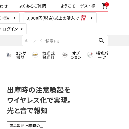
0
shopping_cart
よくあるご質問
ようこそ ゲスト様
わせ
送
3,000円(税込)以上の購入で
ログイン
search
センサ
散光式
オプ
補修パ
機器
警光灯
ション
ーツ
出庫時の注意喚起を
ワイヤレス化で実現。
光と音で報知
商品番号
出庫時の＿