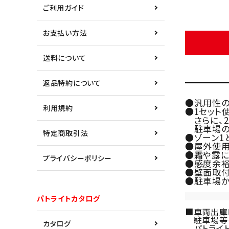
ご利用ガイド
お支払い方法
送料について
返品特約について
●汎用性の
利用規約
●1セット
さらに、2
駐車場の
特定商取引法
●ゾーン1
●屋外使用
●霜や露に
プライバシーポリシー
●感度余裕
●壁面取付
●駐車場か
パトライトカタログ
■車両出庫
駐車場等の
カタログ
パトライト