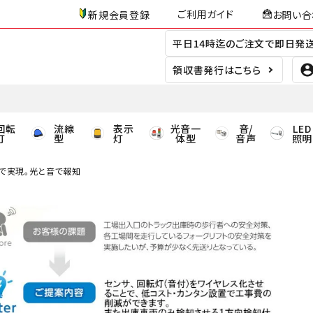
ご利用ガイド
新規会員登録
お問い合
平日14時迄のご注文で即日発
領収書発行はこちら
回転
流線
表示
光音一
音/
LED
灯
型
灯
体型
音声
照明
で実現。光と音で報知