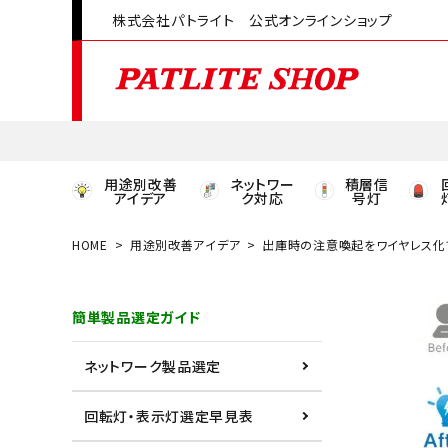
株式会社パトライト 公式オンラインショップ
用途別改善
ネットワー
積層信
アイデア
ク対応
号灯
HOME
用途別改善アイデア
出庫時の注意喚起をワイヤレス化
領収書発行はこちら
簡単製品選定ガイド
ACCOUNT MENU
ようこそ ゲスト 様
ネットワーク製品選定
meeting_room
person
ログイン
会員登録
回転灯・表示灯選定早見表