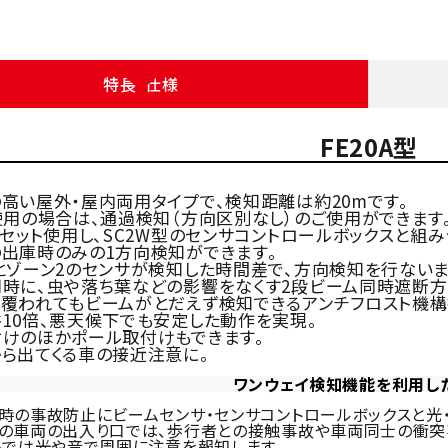
特長・仕様
FE20A型
高い屋外・屋内両用タイプで、検知距離は約20mです。
使用の場合は、通過検知（方向区別なし）のご使用ができます
セット使用し、SC2W型のセンサコントロールボックスと組み
出庫時のみの1方向検知ができます。
とゾーン2のセンサが検知した時間差で、方向検知を行ないま
時に、虫や落ち葉などの影響をなくす2段ビーム同時遮断方
覆われてもビームがとだえず検知できるアンチフロスト機構
10倍、悪天候下でも安定した動作を実現。
けのほかポール取付けもできます。
ら出てくる車の接近注意に。
ワンウェイ検知機能を利用し
時の事故防止にビームセンサ・センサコントロールボックスと光
車両の出入り口では、歩行者との接触事故や車両同士の衝突
では光や音で周囲に注意を報知します。