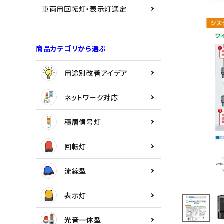
用途別改善アイデア
車両用回転灯・表示灯選定
ネットワーク対応
商品カテゴリから選ぶ
積層信号灯
用途別改善アイデア
回転灯
ネットワーク対応
流線型
積層信号灯
表示灯
回転灯
光音一体型
流線型
音/音声
表示灯
LED照明
光音一体型