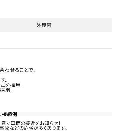
外観図
。
合わせることで、
す。
式を採用。
採用。
た接続例
・音で車両の接近をお知らせ！
事故などの危険が多くあります。