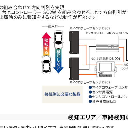
 との組み合わせで方向判別を実現
2 台とコントローラー SC2W を組み合わせることで方向判別が
庫時のみに報知をするなどの動作が可能です。
検知エリア／車路検知幅
高い屋外・屋内両用タイプで、車幅検知距離は約9m です。