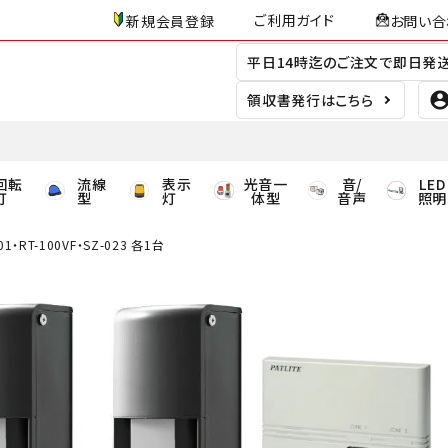
ご利用ガイド
新規会員登録
お問い合
平日14時迄のご注文で即日発
領収書発行はこちら
回転
流線
表示
光音一
音/
LED
灯
型
灯
体型
音声
照明
1・RT-100VF・SZ-023 各1台