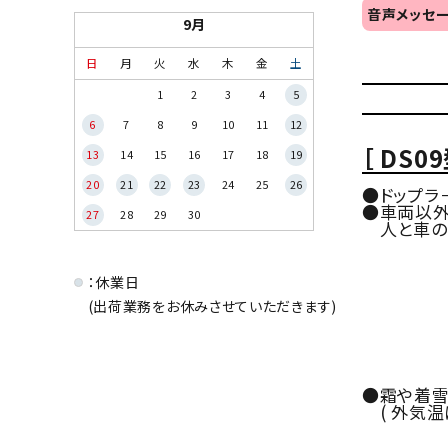
音声メッセー
9月
日
月
火
水
木
金
土
1
2
3
4
5
6
7
8
9
10
11
12
［ DS09
13
14
15
16
17
18
19
20
21
22
23
24
25
26
●ドップラ
●車両以外
27
28
29
30
人と車のマ
：休業日
(出荷業務をお休みさせていただきます)
●霜や着雪
( 外気温