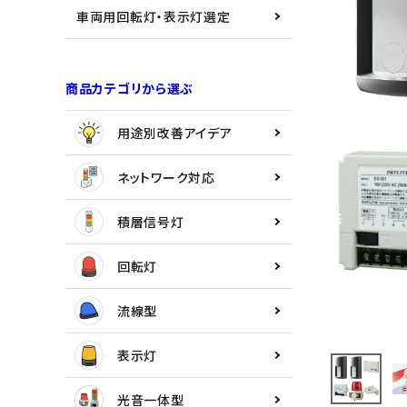
用途別改善アイデア
車両用回転灯・表示灯選定
ネットワーク対応
商品カテゴリから選ぶ
積層信号灯
用途別改善アイデア
回転灯
ネットワーク対応
流線型
積層信号灯
表示灯
回転灯
光音一体型
流線型
音/音声
表示灯
LED照明
光音一体型