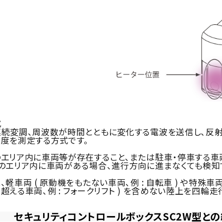
式
変調、周波数が時間とともに変化する電波を送信し、反射
度を測定する方式です。
リア内に車両等が存在すること、または駐車・停車する車
エリア内に車両がある場合、進行方向に進まなくても検知
軽車両 ( 原動機をもたない車両、例 : 自転車 ) や特殊
える車両、例 : フォークリフト ) を含めない陸上を四輪走
セキュリティコントロールボックスSC2W型と