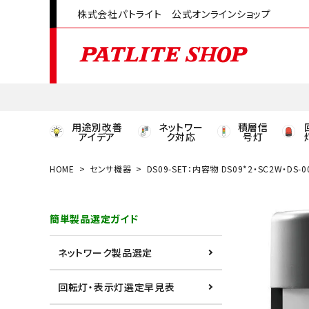
株式会社パトライト 公式オンラインショップ
用途別改善
ネットワー
積層信
アイデア
ク対応
号灯
HOME
センサ機器
DS09-SET：内容物 DS09*2・SC2W・DS-00
領収書発行はこちら
簡単製品選定ガイド
ACCOUNT MENU
ようこそ ゲスト 様
ネットワーク製品選定
meeting_room
person
ログイン
会員登録
回転灯・表示灯選定早見表