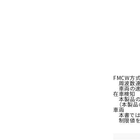
FMCW方
周波数連続
車両の速
在車検知
本製品のエ
（本製品の
車両
本書では、
制限値を超