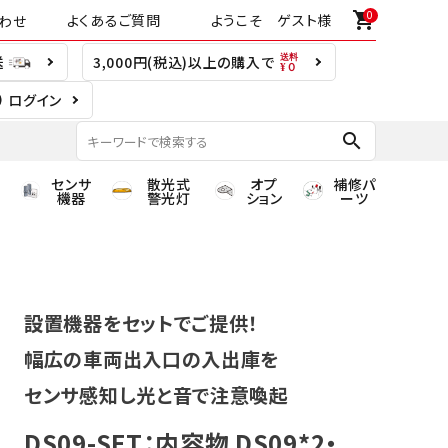
0
shopping_cart
よくあるご質問
ようこそ ゲスト様
わせ
送
3,000円(税込)以上の購入で
ログイン
search
センサ
散光式
オプ
補修パ
機器
警光灯
ション
ーツ
設置機器をセットでご提供！
幅広の車両出入口の入出庫を
センサ感知し光と音で注意喚起
DS09-SET：内容物 DS09*2・