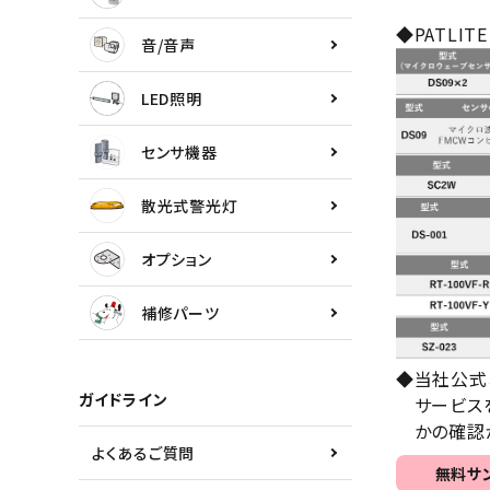
センサ機器
◆PATLIT
音/音声
散光式警光灯
LED照明
オプション
センサ機器
補修パーツ
散光式警光灯
製品選定の仕方
オプション
ガイドライン
補修パーツ
パトライトカタログ
◆当社公式
ガイドライン
サービスを
かの確認が
よくあるご質問
無料サ