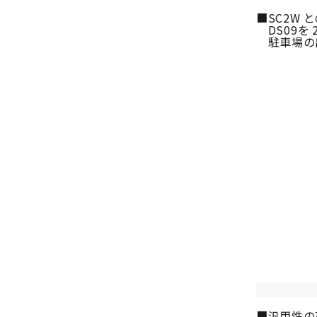
■SC2W
DS09を 
駐車場の出
■汎用性の