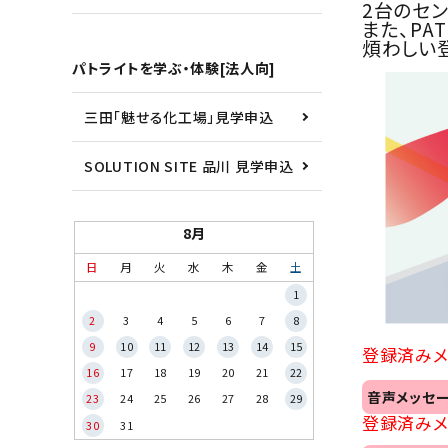
2台のセ
また、PA
煩わしい
パトライトを学ぶ・体験[法人向]
三田「魅せる化工場」見学申込
SOLUTION SITE 品川 見学申込
8月
日
月
火
水
木
金
土
1
2
3
4
5
6
7
8
9
10
11
12
13
14
15
登録済みメ
16
17
18
19
20
21
22
音声メッセー
23
24
25
26
27
28
29
登録済みメ
30
31