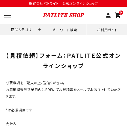
株式会社パトライト 公式オンラインショップ
0
person
shopping_cart
商品カテゴリ
キーワード検索
ご利用ガイド
領収書発行はこちら
【見積依頼】フォーム：PATLITE公式オン
ラインショップ
ACCOUNT MENU
ようこそ ゲスト 様
必要事項をご記入の上、送信ください。
meeting_room
person
ログイン
会員登録
内容確認後翌営業日内にPDFにてお見積書をメールでお送りさせていただ
きます。
用途別改善アイデア
*は必須項目です
ネットワーク対応
会社名