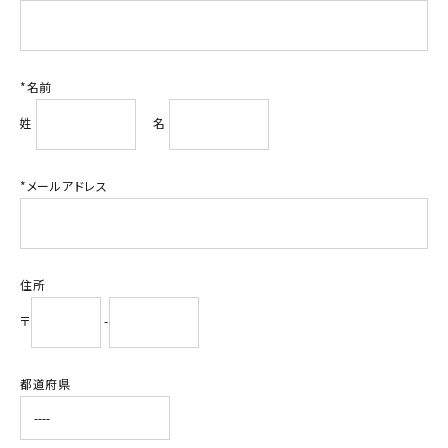
積層信号灯
回転灯
*名前
流線型
姓
名
表示灯
*メールアドレス
光音一体型
音/音声
住所
LED照明
〒
-
センサ機器
都道府県
散光式警光灯