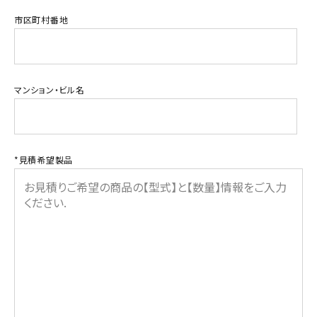
オプション
市区町村番地
補修パーツ
製品選定の仕方
マンション・ビル名
ガイドライン
*見積希望製品
パトライトカタログ