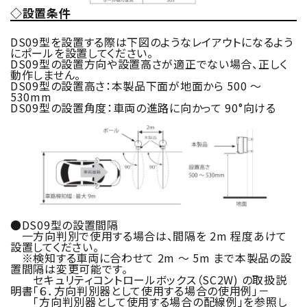
◇設置条件
DS09型を設置する際は下図のようなレイアウトになるよう
にポールを設置してください。
DS09型の設置方向や設置高さが適正でない場合、正しく
動作しません。
DS09型の設置高さ：本製品下面が地面から 500 ～
530mm
DS09型の設置角度：車両の進路に向かって 90°向ける
●DS09型の設置間隔
一方向判別で使用する場合は、間隔を 2m 程度あけて
設置してください。
※検知する車両に合わせて 2m ～ 5m まで本製品の設
置間隔は変更可能です。
セキュリティコントロールボックス（SC2W) の取扱説
明書「６．方向判別器として使用する場合の使用例」－
「方向判別器として使用する場合の配線例」を参照し