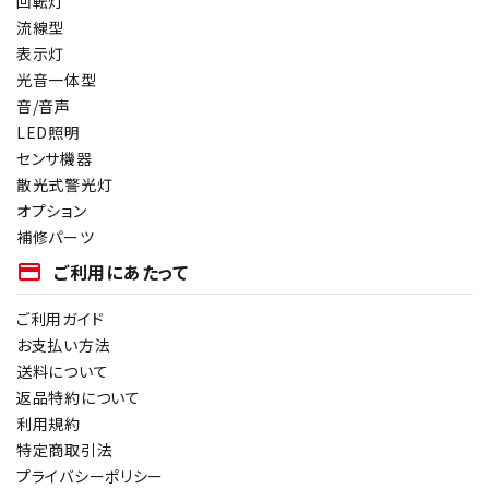
回転灯
流線型
表示灯
光音一体型
音/音声
LED照明
センサ機器
散光式警光灯
オプション
補修パーツ
payment
ご利用にあたって
ご利用ガイド
お支払い方法
送料について
返品特約について
利用規約
特定商取引法
プライバシーポリシー