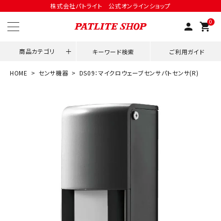
株式会社パトライト 公式オンラインショップ
0
person
shopping_cart
商品カテゴリ
キーワード検索
ご利用ガイド
HOME
センサ機器
DS09：マイクロウェーブセンサパトセンサ(R)
領収書発行はこちら
ACCOUNT MENU
ようこそ ゲスト 様
meeting_room
person
ログイン
会員登録
用途別改善アイデア
ネットワーク対応