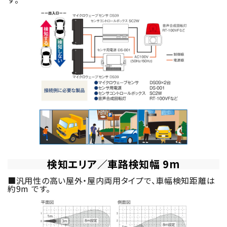
検知エリア／車路検知幅 9m
■汎用性の高い屋外・屋内両用タイプで、車幅検知距離は
約9m です。