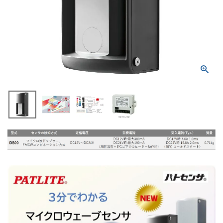
積層信号灯
回転灯
流線型
表示灯
光音一体型
音/音声
LED照明
センサ機器
散光式警光灯