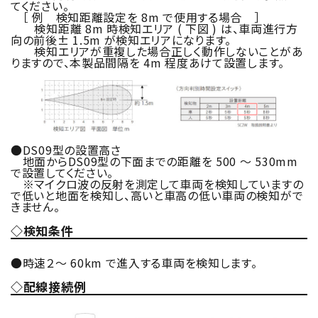
てください。
［ 例 検知距離設定を 8m で使用する場合 ］
検知距離 8m 時検知エリア ( 下図 ) は、車両進行方
向の前後± 1.5m が検知エリアになります。
検知エリアが重複した場合正しく動作しないことがあ
りますので、本製品間隔を 4m 程度あけて設置します。
●DS09型の設置高さ
地面からDS09型の下面までの距離を 500 ～ 530mm
で設置してください。
※マイクロ波の反射を測定して車両を検知していますの
で低いと地面を検知し、高いと車高の低い車両の検知がで
きません。
◇検知条件
●時速２～ 60km で進入する車両を検知します。
◇配線接続例