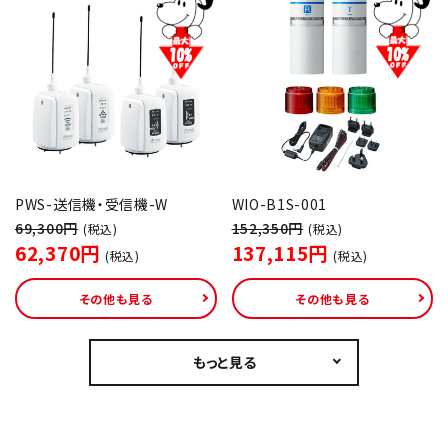
オプション
補修パーツ
製品選定の仕方
ガイドライン
PWS-送信機・受信機-W
WIO-B1S-001
69,300円
152,350円
パトライトカタログ
(税込)
(税込)
62,370円
137,115円
(税込)
(税込)
その他も見る
その他も見る
もっと見る