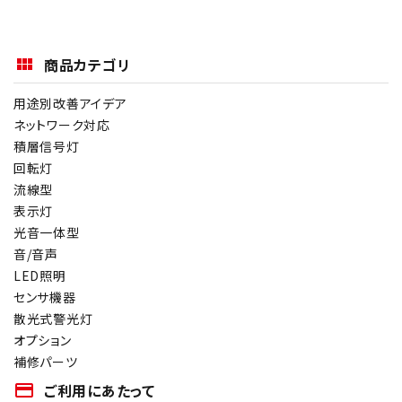
商品カテゴリ
用途別改善アイデア
ネットワーク対応
積層信号灯
回転灯
流線型
表示灯
光音一体型
音/音声
LED照明
センサ機器
散光式警光灯
オプション
補修パーツ
payment
ご利用にあたって