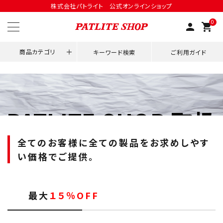
株式会社パトライト 公式オンラインショップ
0
person
shopping_cart
商品カテゴリ
キーワード検索
ご利用ガイド
領収書発行はこちら
PATLITE SHOP 取扱
ACCOUNT MENU
全製品値下げ実施
ようこそ ゲスト 様
全てのお客様に全ての製品をお求めしやす
meeting_room
person
ログイン
会員登録
い価格でご提供。
用途別改善アイデア
最大
１５％OFF
ネットワーク対応