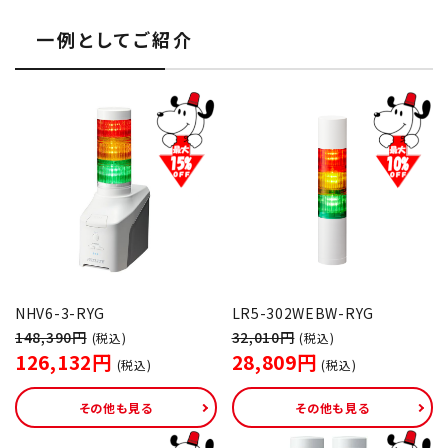
積層信号灯
一例としてご紹介
回転灯
流線型
表示灯
光音一体型
音/音声
NHV6-3-RYG
LR5-302WEBW-RYG
LED照明
148,390円
32,010円
(税込)
(税込)
126,132円
28,809円
(税込)
(税込)
センサ機器
その他も見る
その他も見る
散光式警光灯