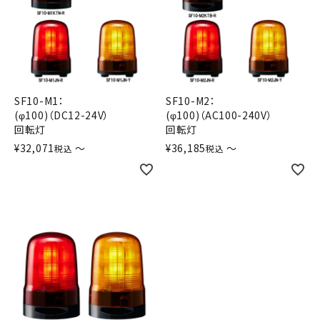
オプション
補修パーツ
製品選定の仕方
SF10-M1：
SF10-M2：
(φ100)（DC12-24V）
(φ100)（AC100-240V）
ガイドライン
回転灯
回転灯
¥
32,071
〜
¥
36,185
〜
税込
税込
パトライトカタログ