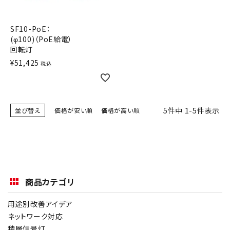
SF10-PoE：
(φ100)（PoE給電）
回転灯
¥
51,425
税込
5
件中
1
-
5
件表示
並び替え
価格が安い順
価格が高い順
商品カテゴリ
用途別改善アイデア
ネットワーク対応
積層信号灯