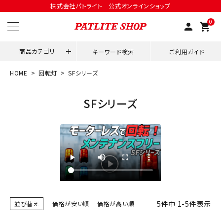
株式会社パトライト 公式オンラインショップ
0
person
shopping_cart
商品カテゴリ
キーワード検索
ご利用ガイド
HOME
回転灯
SFシリーズ
領収書発行はこちら
SFシリーズ
ACCOUNT MENU
ようこそ ゲスト 様
meeting_room
person
ログイン
会員登録
用途別改善アイデア
ネットワーク対応
5
件中
1
-
5
件表示
並び替え
価格が安い順
価格が高い順