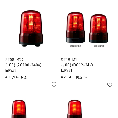
積層信号灯
回転灯
流線型
表示灯
光音一体型
SF08-M2：
SF08-M1：
(φ80)（AC100-240V）
(φ80)（DC12-24V）
回転灯
回転灯
音/音声
¥
30,949
¥
29,453
〜
税込
税込
LED照明
センサ機器
散光式警光灯