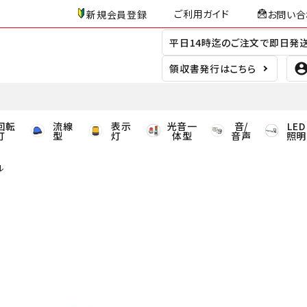
ご利用ガイド
新規会員登録
お問い合
平日14時迄のご注文で即日発
領収書発行はこちら
回転
流線
表示
光音一
音/
LED
灯
型
灯
体型
音声
照明
ル