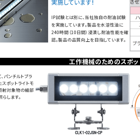
実施しています！
IP試験とは別に、当社独自の耐油試験
を実施しています。製品を水溶性油に
240時間（10日間）浸漬し耐油性能を確
認。製品の品質向上を目指しています。
工作機械のためのスポッ
ズ、パンチルトブラ
たスポットライトモ
照射対象物の細部
照らします。