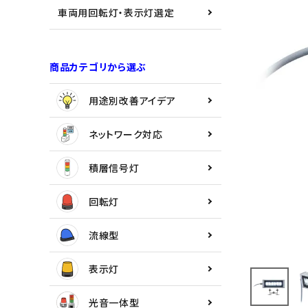
用途別改善アイデア
車両用回転灯・表示灯選定
ネットワーク対応
商品カテゴリから選ぶ
積層信号灯
用途別改善アイデア
回転灯
ネットワーク対応
流線型
積層信号灯
表示灯
回転灯
光音一体型
流線型
音/音声
表示灯
LED照明
光音一体型