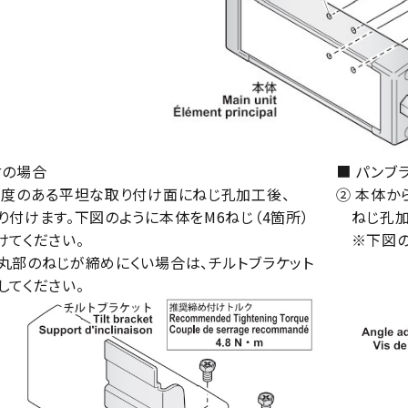
付の場合
■ パンブ
強度のある平坦な取り付け面にねじ孔加工後、
② 本体か
付けます。下図のように本体をM6ねじ（4箇所）
ねじ孔加
てください。
※下図のよ
部のねじが締めにくい場合は、チルトブラケット
てください。