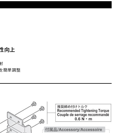
性向上
射
を簡単調整