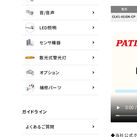
センサ機器
音/音声
散光式警光灯
LED照明
オプション
センサ機器
補修パーツ
散光式警光灯
製品選定の仕方
オプション
ガイドライン
補修パーツ
パトライトカタログ
ガイドライン
よくあるご質問
◆当社公式ホ