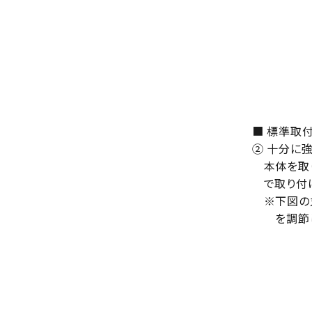
■ 標準取
② 十分に
本体を取り
で取り付け
※下図の丸
を調節し