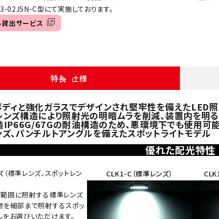
-02JSN-C型にて実施しております。
ル貸出サービス
特長・仕様
ディと強化ガラスでデザインされ堅牢性を備えたLED照
レンズ構造により照射光の明暗ムラを削減、装置内を明る
IP66G/67Gの耐油構造のため、悪環境下でも使用可
ンズ、パンチルトアングルを備えたスポットライトモデル
優れた配光特性
ズ（標準レンズ、スポットレン
CLK1-C（標準レンズ）
CL
範囲に照射する標準レンズ
物を細部まで照射するスポッ
ルをお選びいただけます。