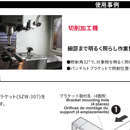
使用事例
切削加工機
細部まで明るく照らし作業
●照射角32°で、対象物を明るく照
●パンチルトブラケットで照射位置
法
ケット(SZW-307)を
す。