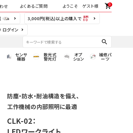
0
shopping_cart
よくあるご質問
ようこそ ゲスト様
わせ
送
3,000円(税込)以上の購入で
ログイン
search
センサ
散光式
オプ
補修パ
機器
警光灯
ション
ーツ
防塵・防水・耐油構造を備え、
工作機械の内部照明に最適
CLK-02：
LEDワークライト