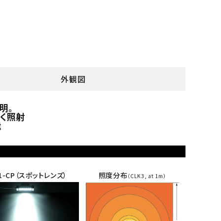
外観図
明。
く照射
能
K1-CP（スポットレンズ）
照度分布
（CLK3, at 1m）