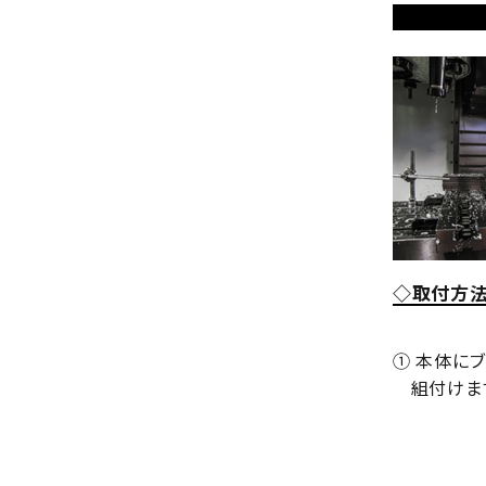
◇取付方
① 本体にブラ
組付けま