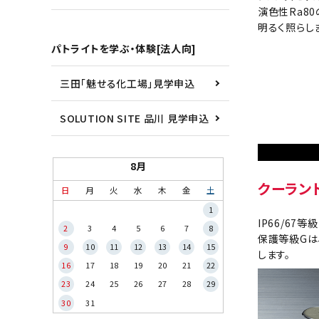
演色性Ra8
明るく照らし
パトライトを学ぶ・体験[法人向]
三田「魅せる化工場」見学申込
SOLUTION SITE 品川 見学申込
8月
クーラン
日
月
火
水
木
金
土
1
IP66/6
2
3
4
5
6
7
8
保護等級Gは
9
10
11
12
13
14
15
します。
16
17
18
19
20
21
22
23
24
25
26
27
28
29
30
31