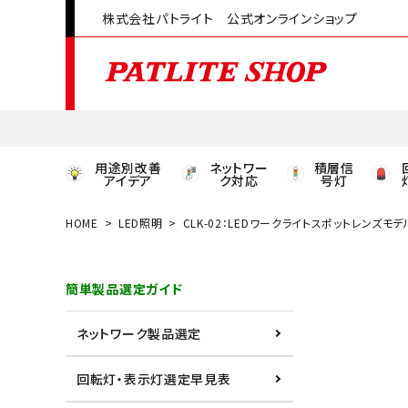
株式会社パトライト 公式オンラインショップ
用途別改善
ネットワー
積層信
アイデア
ク対応
号灯
HOME
LED照明
CLK-02：LEDワークライトスポットレンズモデ
領収書発行はこちら
簡単製品選定ガイド
ACCOUNT MENU
ようこそ ゲスト 様
ネットワーク製品選定
meeting_room
person
ログイン
会員登録
回転灯・表示灯選定早見表