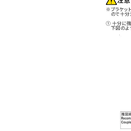
※ブラケッ
ので十分注
① 十分に
下図のよう