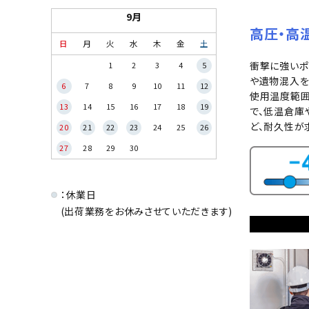
9月
高圧・高
日
月
火
水
木
金
土
衝撃に強いポ
1
2
3
4
5
や遺物混入を
6
7
8
9
10
11
12
使用温度範囲-
13
14
15
16
17
18
19
で、低温倉庫
ど、耐久性が
20
21
22
23
24
25
26
27
28
29
30
：休業日
(出荷業務をお休みさせていただきます)