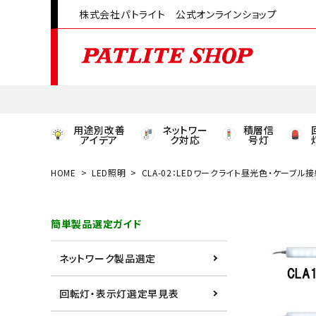
株式会社パトライト 公式オンラインショップ
用途別改善
ネットワー
積層信
アイデア
ク対応
号灯
HOME
LED照明
CLA-02：LEDワークライト昼光色・ケーブル
領収書発行はこちら
簡単製品選定ガイド
ACCOUNT MENU
ようこそ ゲスト 様
ネットワーク製品選定
meeting_room
person
ログイン
会員登録
回転灯・表示灯選定早見表