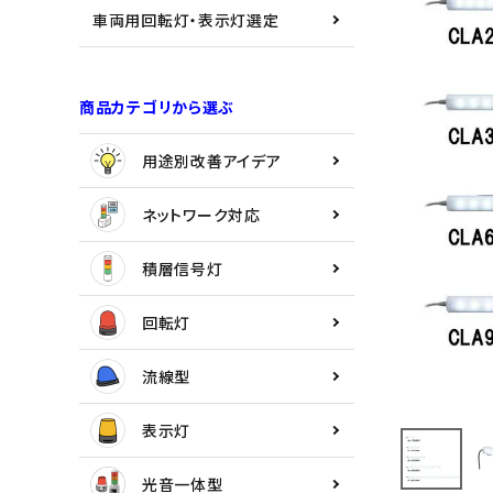
用途別改善アイデア
車両用回転灯・表示灯選定
ネットワーク対応
商品カテゴリから選ぶ
積層信号灯
用途別改善アイデア
回転灯
ネットワーク対応
流線型
積層信号灯
表示灯
回転灯
光音一体型
流線型
音/音声
表示灯
LED照明
光音一体型