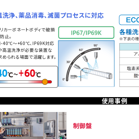
温洗浄、薬品消毒、滅菌プロセスに対応
リカーボネートボディで破損
防止。
40℃～+60℃、IP69K対応
や高温洗浄が必要な装置な
求められる場面で活躍します。
使用事例
制御盤