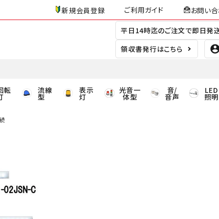
ご利用ガイド
新規会員登録
お問い合
平日14時迄のご注文で即日発
領収書発行はこちら
回転
流線
表示
光音一
音/
LED
灯
型
灯
体型
音声
照明
接続