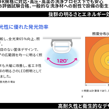
/69K規格に対応・高圧・高温の洗浄プロセス下でも安心
LAB評価試験合格。一般的な洗浄材への耐性で設備の衛
抜群の明るさとエネルギー
光性に優れた発光効率
照度分布(CL
較し、全光束65％向上、照
※
。
目のない筐体デザインで、
0°の広範囲を均一に明るく照
率も大幅に改善し、省エネ性
群の明るさのLED照明として
ました。
、昼光色の場合
※照度は計算値であり、
す
高耐久性と衛生的なデ