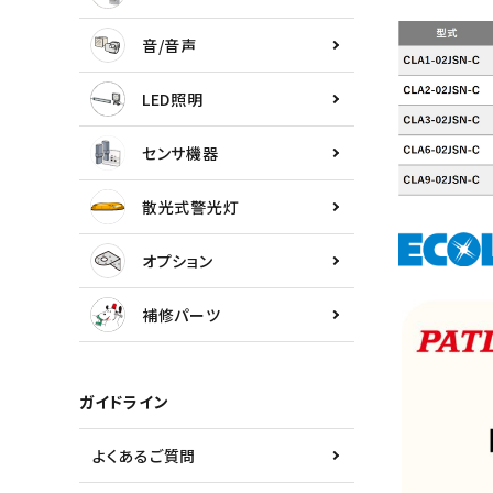
センサ機器
音/音声
散光式警光灯
LED照明
オプション
センサ機器
補修パーツ
散光式警光灯
製品選定の仕方
オプション
ガイドライン
補修パーツ
パトライトカタログ
ガイドライン
よくあるご質問