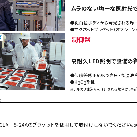
ムラのない均一な照射光で
●乳白色ボディから発光される均
●マグネットブラケット（オプション
制御盤
高耐久LED照明で設備の
●保護等級IP69Kで高圧・高温洗
●H
O
耐性
2
2
※アルカリ性洗剤を使用される場合は、事前
法
CLA□S-24Aのブラケットを使用して取付けしないでください