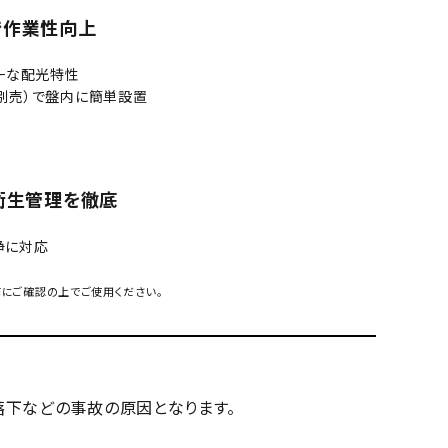
作業性向上
一な配光特性
別売）で盤内に簡単設置
衛生管理を徹底
浄に対応
にご確認の上でご使用ください。
。落下などの事故の原因となります。