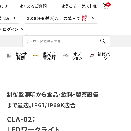
0
shopping_cart
よくあるご質問
ようこそ ゲスト様
わせ
送
3,000円(税込)以上の購入で
ログイン
search
センサ
散光式
オプ
補修パ
機器
警光灯
ション
ーツ
制御盤照明から食品・飲料・製薬設備
まで最適。IP67/IP69K適合
CLA-02：
LEDワークライト