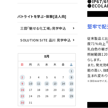
●IP67
●ECO
パトライトを学ぶ・体験[法人向]
堅牢で配
三田「魅せる化工場」見学申込
従来製品と比
SOLUTION SITE 品川 見学申込
度71％向上
乳白色の継ぎ
照射範囲12
8月
らします。
日
月
火
水
木
金
土
また、発光効
能の高い、抜
1
生まれ変わり
2
3
4
5
6
7
8
※300mmサイズ
9
10
11
12
13
14
15
16
17
18
19
20
21
22
23
24
25
26
27
28
29
30
31