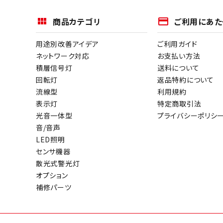
商品カテゴリ
payment
ご利用にあた
用途別改善アイデア
ご利用ガイド
ネットワーク対応
お支払い方法
積層信号灯
送料について
回転灯
返品特約について
流線型
利用規約
表示灯
特定商取引法
光音一体型
プライバシーポリシ
音/音声
LED照明
センサ機器
散光式警光灯
オプション
補修パーツ