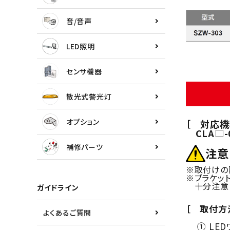
センサ機器
音/音声
散光式警光灯
LED照明
オプション
センサ機器
補修パーツ
散光式警光灯
製品選定の仕方
オプション
［ 対応機
CLA□-
ガイドライン
補修パーツ
注意
パトライトカタログ
※取付けの
※ブラケッ
十分注意し
ガイドライン
［ 取付方
よくあるご質問
① LED