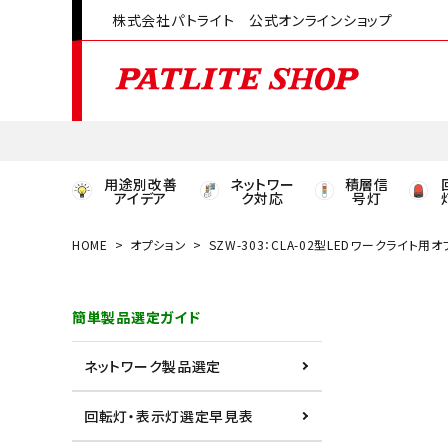
株式会社パトライト 公式オンラインショップ
用途別改善
ネットワー
積層信
アイデア
ク対応
号灯
HOME
オプション
SZW-303：CLA-02型LEDワークライト
領収書発行はこちら
簡単製品選定ガイド
ACCOUNT MENU
ようこそ ゲスト 様
ネットワーク製品選定
meeting_room
person
ログイン
会員登録
回転灯・表示灯選定早見表