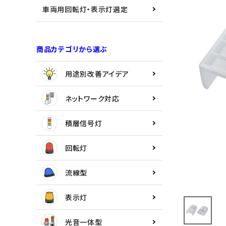
用途別改善アイデア
車両用回転灯・表示灯選定
ネットワーク対応
商品カテゴリから選ぶ
積層信号灯
用途別改善アイデア
回転灯
ネットワーク対応
流線型
積層信号灯
表示灯
回転灯
光音一体型
流線型
音/音声
表示灯
LED照明
光音一体型