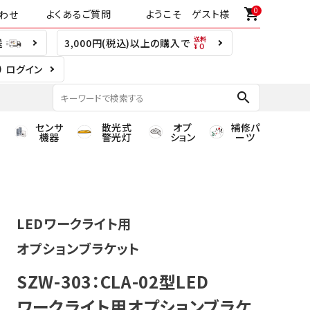
0
shopping_cart
よくあるご質問
ようこそ ゲスト様
わせ
送
3,000円(税込)以上の購入で
ログイン
search
センサ
散光式
オプ
補修パ
機器
警光灯
ション
ーツ
LEDワークライト用
オプションブラケット
SZW-303：CLA-02型LED
ワークライト用オプションブラケ