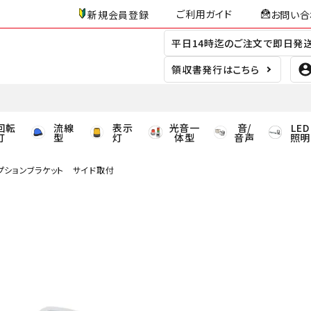
ご利用ガイド
新規会員登録
お問い合
平日14時迄のご注文で即日発
領収書発行はこちら
回転
流線
表示
光音一
音/
LED
灯
型
灯
体型
音声
照明
用オプションブラケット サイド取付