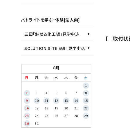
パトライトを学ぶ・体験[法人向]
三田「魅せる化工場」見学申込
［ 取付状
SOLUTION SITE 品川 見学申込
8月
日
月
火
水
木
金
土
1
2
3
4
5
6
7
8
9
10
11
12
13
14
15
16
17
18
19
20
21
22
23
24
25
26
27
28
29
30
31