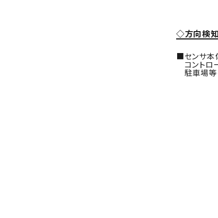
◇方向検
■センサ本
コントロー
駐車場等の