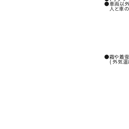
●車両以外
人と車のマ
●霜や着雪
( 外気温