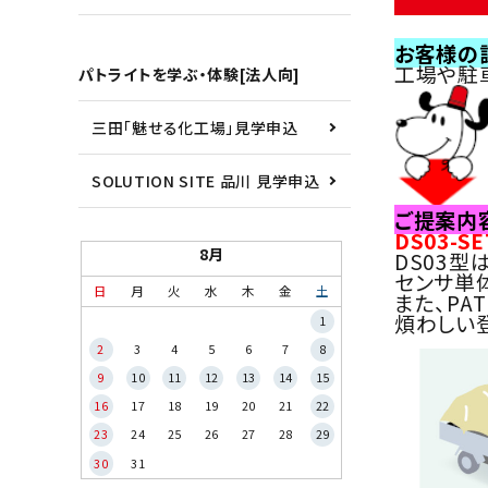
お客様の
工場や駐
パトライトを学ぶ・体験[法人向]
三田「魅せる化工場」見学申込
SOLUTION SITE 品川 見学申込
ご提案内
DS03-
8月
DS03
センサ単
日
月
火
水
木
金
土
また、PA
煩わしい
1
2
3
4
5
6
7
8
9
10
11
12
13
14
15
16
17
18
19
20
21
22
23
24
25
26
27
28
29
30
31