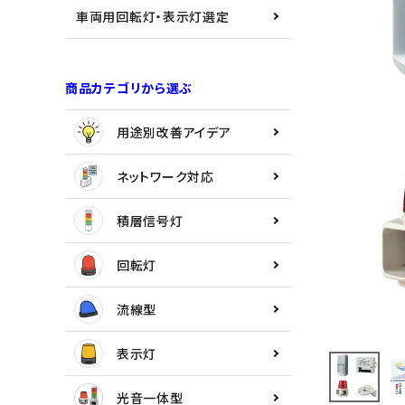
用途別改善アイデア
車両用回転灯・表示灯選定
ネットワーク対応
商品カテゴリから選ぶ
積層信号灯
用途別改善アイデア
回転灯
ネットワーク対応
流線型
積層信号灯
表示灯
回転灯
光音一体型
流線型
音/音声
表示灯
LED照明
光音一体型