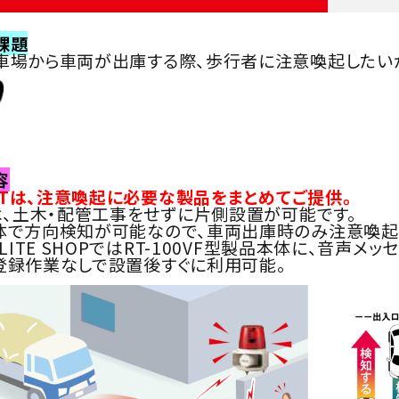
課題
車場から車両が出庫する際、歩行者に注意喚起したい
容
SETは、注意喚起に必要な製品をまとめてご提供。
型は、土木・配管工事をせずに片側設置が可能です。
体で方向検知が可能なので、車両出庫時のみ注意喚起
TLITE SHOPではRT-100VF型製品本体に、音声
登録作業なしで設置後すぐに利用可能。