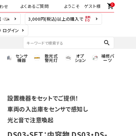
0
shopping_cart
よくあるご質問
ようこそ ゲスト様
わせ
送
3,000円(税込)以上の購入で
ログイン
search
センサ
散光式
オプ
補修パ
機器
警光灯
ション
ーツ
設置機器をセットでご提供！
車両の入出庫をセンサで感知し
光と音で注意喚起
DS03-SET：内容物 DS03・DS-