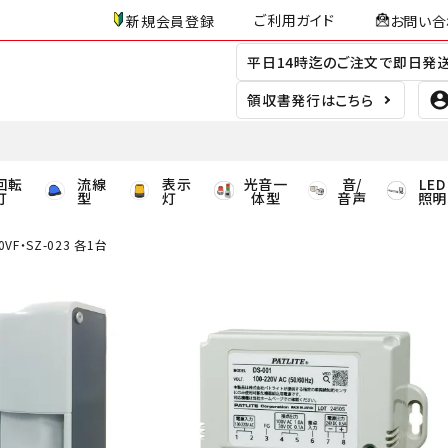
ご利用ガイド
新規会員登録
お問い合
平日14時迄のご注文で即日発
領収書発行はこちら
回転
流線
表示
光音一
音/
LED
灯
型
灯
体型
音声
照明
0VF・SZ-023 各1台