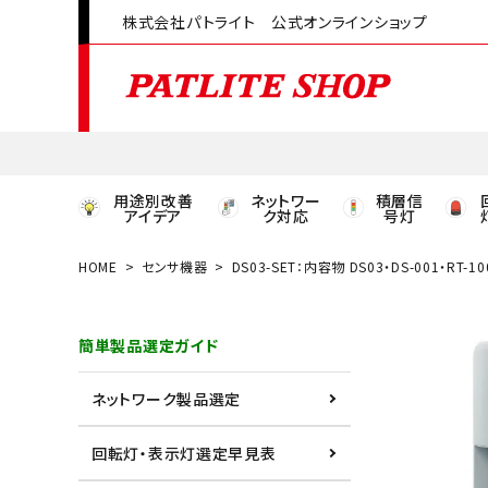
株式会社パトライト 公式オンラインショップ
用途別改善
ネットワー
積層信
アイデア
ク対応
号灯
HOME
センサ機器
DS03-SET：内容物 DS03・DS-001・RT-10
領収書発行はこちら
簡単製品選定ガイド
ACCOUNT MENU
ようこそ ゲスト 様
ネットワーク製品選定
meeting_room
person
ログイン
会員登録
回転灯・表示灯選定早見表