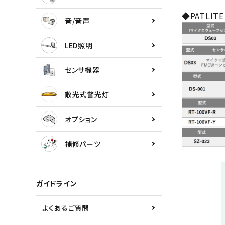
センサ機器
◆PATLIT
音/音声
散光式警光灯
LED照明
オプション
センサ機器
補修パーツ
散光式警光灯
製品選定の仕方
オプション
ガイドライン
補修パーツ
パトライトカタログ
ガイドライン
よくあるご質問