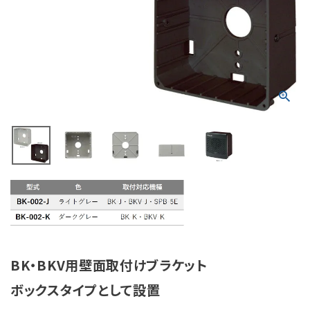
積層信号灯
回転灯
流線型
表示灯
光音一体型
音/音声
LED照明
センサ機器
BK・BKV用壁面取付けブラケット
ボックスタイプとして設置
散光式警光灯