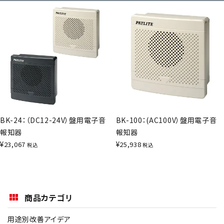
BK-24：（DC12-24V）盤用電子音
BK-100：(AC100V）盤用電子音
報知器
報知器
¥
¥
23,067
25,938
税込
税込
商品カテゴリ
用途別改善アイデア