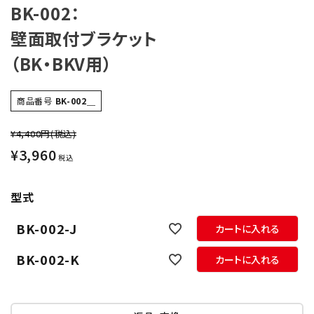
BK-002：
オプション
壁面取付ブラケット
補修パーツ
（BK・BKV用）
製品選定の仕方
商品番号
BK-002＿
ガイドライン
¥4,400円
(税込)
¥
3,960
税込
パトライトカタログ
型式
BK-002-J
カートに入れる
BK-002-K
カートに入れる