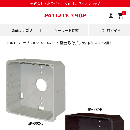
株式会社パトライト 公式オンラインショップ
0
person
shopping_cart
商品カテゴリ
キーワード検索
ご利用ガイド
HOME
オプション
BK-002：壁面取付ブラケット（BK・BKV用）
領収書発行はこちら
ACCOUNT MENU
ようこそ ゲスト 様
meeting_room
person
ログイン
会員登録
用途別改善アイデア
ネットワーク対応