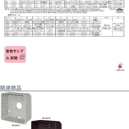
音色サンプ
ル 試聴
関連商品