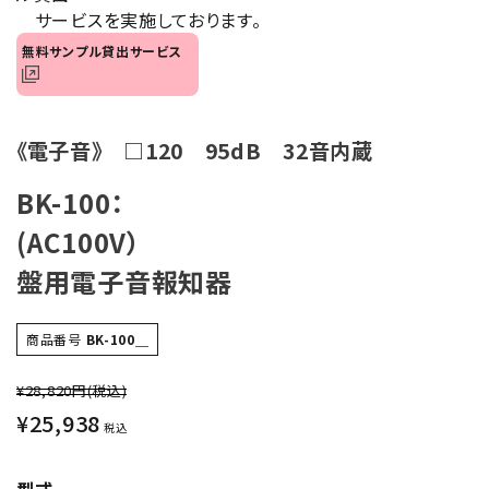
サービスを実施しております。
オプション
無料サンプル貸出サービス
補修パーツ
製品選定の仕方
《電子音》 □120 95dB 32音内蔵
ガイドライン
BK-100：
(AC100V）
パトライトカタログ
盤用電子音報知器
商品番号
BK-100＿
¥28,820円
(税込)
¥
25,938
税込