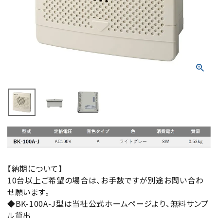
積層信号灯
回転灯
流線型
表示灯
光音一体型
音/音声
LED照明
【納期について】
10台以上ご希望の場合は、お手数ですが別途お問い合わ
センサ機器
せ願います。
◆BK-100A-J型は当社公式ホームページより、無料サンプ
散光式警光灯
ル貸出