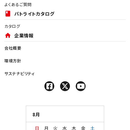
よくあるご質問
book
パトライトカタログ
カタログ
home
企業情報
会社概要
環境方針
サステナビリティ
8月
日
月
火
水
木
金
土