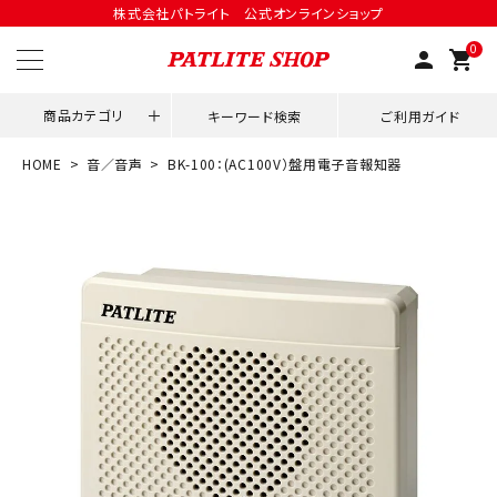
株式会社パトライト 公式オンラインショップ
0
person
shopping_cart
商品カテゴリ
キーワード検索
ご利用ガイド
HOME
音／音声
BK-100：(AC100V）盤用電子音報知器
領収書発行はこちら
ACCOUNT MENU
ようこそ ゲスト 様
meeting_room
person
ログイン
会員登録
用途別改善アイデア
ネットワーク対応