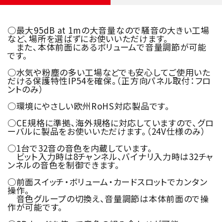
○最大95dB at 1mの大音量なので騒音の大きい工場
など、場所を選ばずにお使いいただけます。
また、本体前面にあるボリュームで音量調節が可能
です。
○水気や粉塵の多い工場などでも安心してご使用いた
だける保護特性IP54を確保。（正方向パネル取付：フロ
ントのみ）
○環境にやさしい欧州RoHS対応製品です。
○CE規格に準拠、海外規格に対応していますので、グロ
ーバルに製品をお使いいただけます。（24V仕様のみ）
○1台で32音の音色を内蔵しています。
ビット入力時は8チャンネル、バイナリ入力時は32チャ
ンネルの音色を制御できます。
○前面スイッチ・ボリューム・カードスロットでカンタン
操作。
音色グループの切換え、音量調節は本体前面ので操
作が可能です。