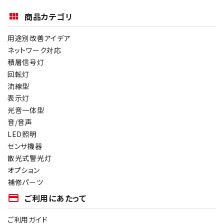
商品カテゴリ
用途別改善アイデア
ネットワーク対応
積層信号灯
回転灯
流線型
表示灯
光音一体型
音/音声
LED照明
センサ機器
散光式警光灯
オプション
補修パーツ
payment
ご利用にあたって
ご利用ガイド