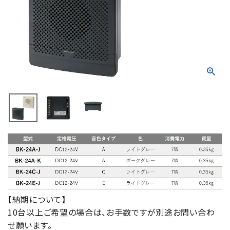
積層信号灯
回転灯
流線型
表示灯
光音一体型
音/音声
LED照明
センサ機器
【納期について】
10台以上ご希望の場合は、お手数ですが別途お問い合わ
散光式警光灯
せ願います。