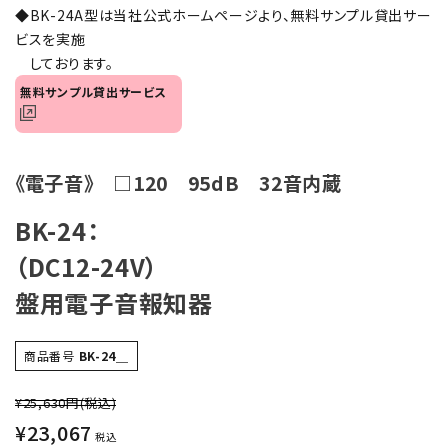
◆BK-24A型は当社公式ホームページより、無料サンプル貸出サー
オプション
ビスを実施
しております。
補修パーツ
無料サンプル貸出サービス
製品選定の仕方
ガイドライン
《電子音》 □120 95dB 32音内蔵
BK-24：
パトライトカタログ
（DC12-24V）
盤用電子音報知器
商品番号
BK-24＿
¥25,630円
(税込)
¥
23,067
税込