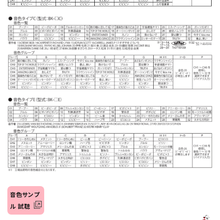
音色サンプ
ル 試聴