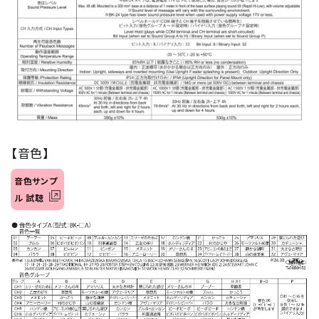
【音色】
音色サンプ
ル 試聴