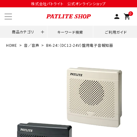
株式会社パトライト 公式オンラインショップ
0
person
shopping_cart
商品カテゴリ
キーワード検索
ご利用ガイド
HOME
音／音声
BK-24：（DC12-24V）盤用電子音報知器
領収書発行はこちら
ACCOUNT MENU
ようこそ ゲスト 様
meeting_room
person
ログイン
会員登録
用途別改善アイデア
ネットワーク対応