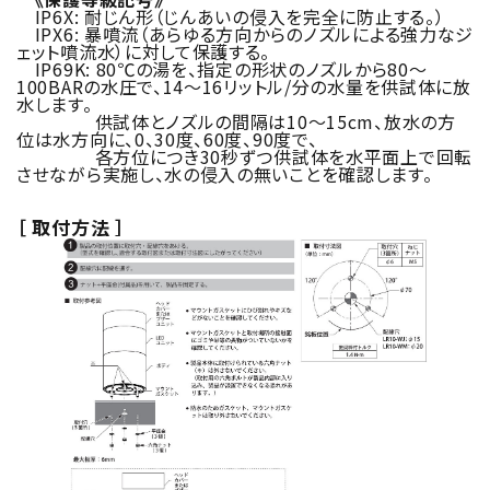
IP6X: 耐じん形（じんあいの侵入を完全に防止する。）
IPX6: 暴噴流（あらゆる方向からのノズルによる強力なジ
ェット噴流水）に対して保護する。
IP69K: 80℃の湯を、指定の形状のノズルから80～
100BARの水圧で、14～16リットル/分の水量を供試体に放
水します。
供試体とノズルの間隔は10～15cm、放水の方
位は水方向に、0、30度、60度、90度で、
各方位につき30秒ずつ供試体を水平面上で回転
させながら実施し、水の侵入の無いことを確認します。
［ 取付方法 ］