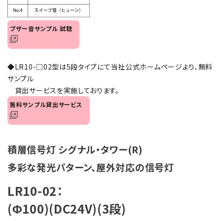
オプション
ブザー音サンプル 試聴
補修パーツ
製品選定の仕方
◆LR10-□02型は5段タイプにて当社公式ホームページより、無料
サンプル
ガイドライン
貸出サービスを実施しております。
無料サンプル貸出サービス
パトライトカタログ
積層信号灯 シグナル・タワー(R)
多彩な発光パターン、屋外対応の信号灯
LR10-02：
(Φ100)(DC24V)(3段)