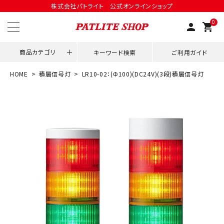
株式会社パトライト 公式オンラインショップ
0
person
shopping_cart
商品カテゴリ
キーワード検索
ご利用ガイド
HOME
積層信号灯
LR10-02：(Φ100)(DC24V)(3段)積層信号灯
領収書発行はこちら
ACCOUNT MENU
ようこそ ゲスト 様
meeting_room
person
ログイン
会員登録
用途別改善アイデア
ネットワーク対応