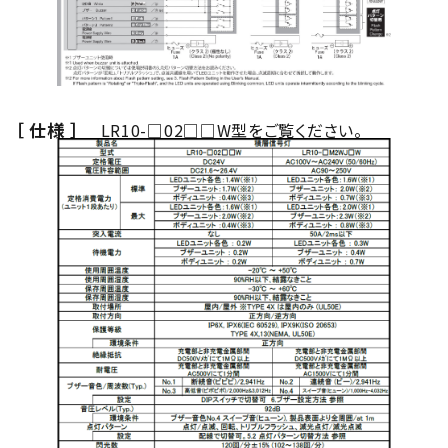
［ 仕様 ］
LR10-□02□□W型をご覧ください。