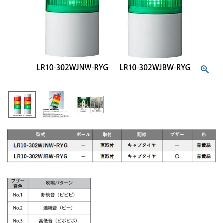
積層信号灯
回転灯
流線型
表示灯
光音一体型
音/音声
LED照明
センサ機器
散光式警光灯