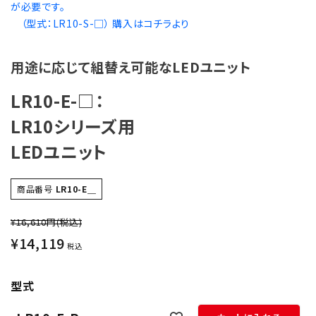
が必要です。
オプション
（型式：LR10-S-□） 購入はコチラより
補修パーツ
用途に応じて組替え可能なLEDユニット
製品選定の仕方
LR10-E-□：
LR10シリーズ用
ガイドライン
LEDユニット
パトライトカタログ
商品番号
LR10-E＿
¥16,610円
(税込)
¥
14,119
税込
型式