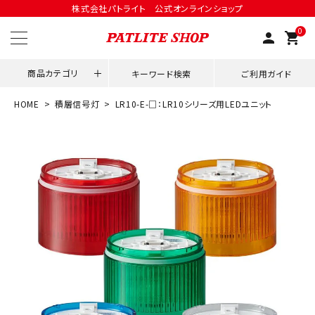
株式会社パトライト 公式オンラインショップ
0
person
shopping_cart
商品カテゴリ
キーワード検索
ご利用ガイド
HOME
積層信号灯
LR10-E-□：LR10シリーズ用LEDユニット
領収書発行はこちら
ACCOUNT MENU
ようこそ ゲスト 様
meeting_room
person
ログイン
会員登録
用途別改善アイデア
ネットワーク対応