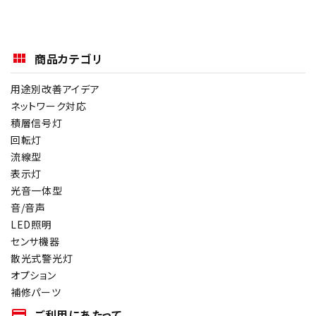
商品カテゴリ
用途別改善アイデア
ネットワーク対応
積層信号灯
回転灯
流線型
表示灯
光音一体型
音/音声
LED照明
センサ機器
散光式警光灯
オプション
補修パーツ
payment
ご利用にあたって