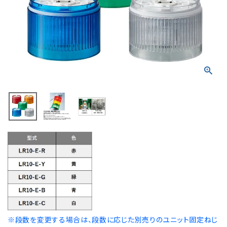
積層信号灯
回転灯
流線型
表示灯
光音一体型
音/音声
LED照明
センサ機器
散光式警光灯
※段数を変更する場合は、段数に応じた別売りのユニット固定ねじ