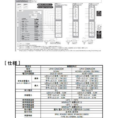
［ 仕様 ］