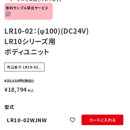
オプション
無料サンプル貸出サービス
補修パーツ
LR10-02：(φ100)(DC24V)
製品選定の仕方
LR10シリーズ用
ボディユニット
ガイドライン
パトライトカタログ
商品番号
LR10-02＿
¥22,110円
(税込)
¥
18,794
税込
型式
LR10-02WJNW
カートに入れる