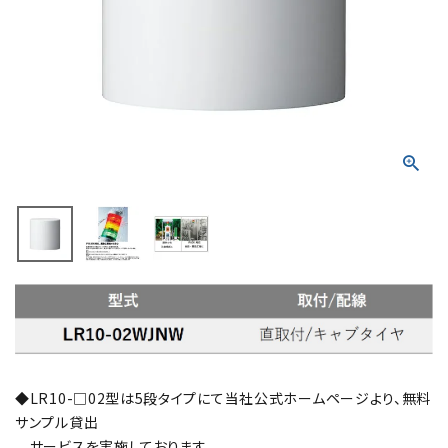
積層信号灯
回転灯
流線型
表示灯
光音一体型
音/音声
LED照明
センサ機器
◆LR10-□02型は5段タイプにて当社公式ホームページより、無料
散光式警光灯
サンプル貸出
サービスを実施しております。