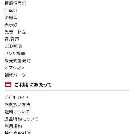
積層信号灯
回転灯
流線型
表示灯
光音一体型
音/音声
LED照明
センサ機器
散光式警光灯
オプション
補修パーツ
payment
ご利用にあたって
ご利用ガイド
お支払い方法
送料について
返品特約について
利用規約
特定商取引法