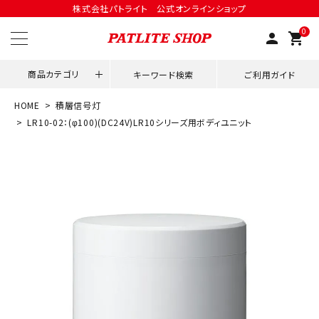
株式会社パトライト 公式オンラインショップ
0
person
shopping_cart
商品カテゴリ
キーワード検索
ご利用ガイド
HOME
積層信号灯
領収書発行はこちら
LR10-02：(φ100)(DC24V)LR10シリーズ用ボディユニット
ACCOUNT MENU
ようこそ ゲスト 様
meeting_room
person
ログイン
会員登録
用途別改善アイデア
ネットワーク対応