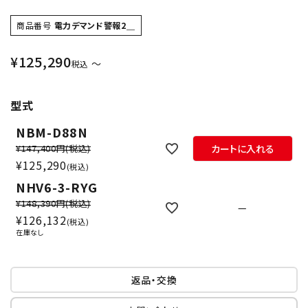
商品番号
電力デマンド警報2＿
¥
125,290
〜
税込
型式
NBM-D88N
¥147,400円
(税込)
カートに入れる
¥
125,290
税込
NHV6-3-RYG
¥148,390円
(税込)
—
¥
126,132
税込
在庫なし
返品・交換