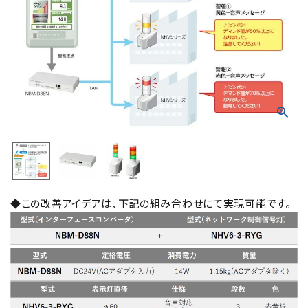
積層信号灯
回転灯
流線型
表示灯
光音一体型
音/音声
◆この改善アイデアは、下記の組み合わせにて実現可能です。
LED照明
センサ機器
散光式警光灯