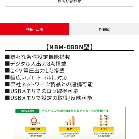
お問い合わせ
特長・仕様
外観図
【NBM-D88N型】
■様々な条件設定機能搭載
■デジタル入出力8点搭載
■２４Ｖ電圧出力1点搭載
■幅広いプロトコルに対応
■弊社ネットワーク製品との連携可能
■USBメモリでのログ取得可能
■USBメモリで設定の取得/反映可能