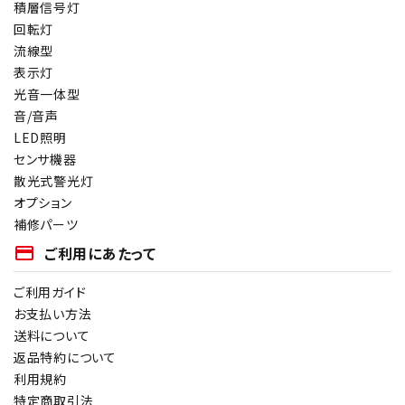
積層信号灯
回転灯
流線型
表示灯
光音一体型
音/音声
LED照明
センサ機器
散光式警光灯
オプション
補修パーツ
payment
ご利用にあたって
ご利用ガイド
お支払い方法
送料について
返品特約について
利用規約
特定商取引法