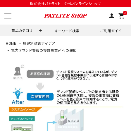
株式会社パトライト 公式オンラインショップ
0
person
shopping_cart
商品カテゴリ
キーワード検索
ご利用ガイド
HOME
用途別改善アイデア
領収書発行はこちら
電力デマンド警報の複数事業所への報知
ACCOUNT MENU
ようこそ ゲスト 様
meeting_room
person
ログイン
会員登録
用途別改善アイデア
ネットワーク対応