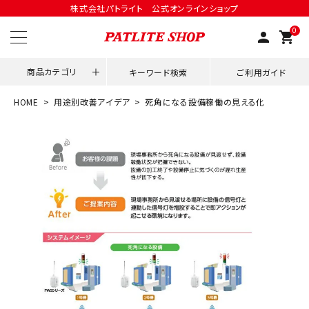
株式会社パトライト 公式オンラインショップ
0
person
shopping_cart
商品カテゴリ
キーワード検索
ご利用ガイド
HOME
用途別改善アイデア
死角になる設備稼働の見える化
領収書発行はこちら
ACCOUNT MENU
ようこそ ゲスト 様
meeting_room
person
ログイン
会員登録
用途別改善アイデア
ネットワーク対応