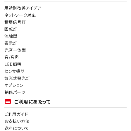
用途別改善アイデア
ネットワーク対応
積層信号灯
回転灯
流線型
表示灯
光音一体型
音/音声
LED照明
センサ機器
散光式警光灯
オプション
補修パーツ
payment
ご利用にあたって
ご利用ガイド
お支払い方法
送料について