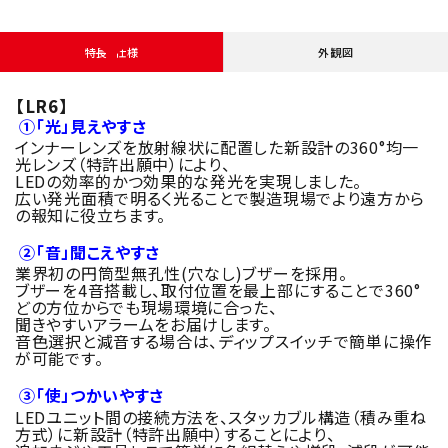
特長・仕様
外観図
【LR6】
①「光」見えやすさ
インナーレンズを放射線状に配置した新設計の360°均一
光レンズ（特許出願中）により、
LEDの効率的かつ効果的な発光を実現しました。
広い発光面積で明るく光ることで製造現場でより遠方から
の報知に役立ちます。
②「音」聞こえやすさ
業界初の円筒型無孔性(穴なし)ブザーを採用。
ブザーを4音搭載し、取付位置を最上部にすることで360°
どの方位からでも現場環境に合った、
聞きやすいアラームをお届けします。
音色選択と減音する場合は、ディップスイッチで簡単に操作
が可能です。
③「使」つかいやすさ
LEDユニット間の接続方法を、スタッカブル構造（積み重ね
方式）に新設計（特許出願中）することにより、