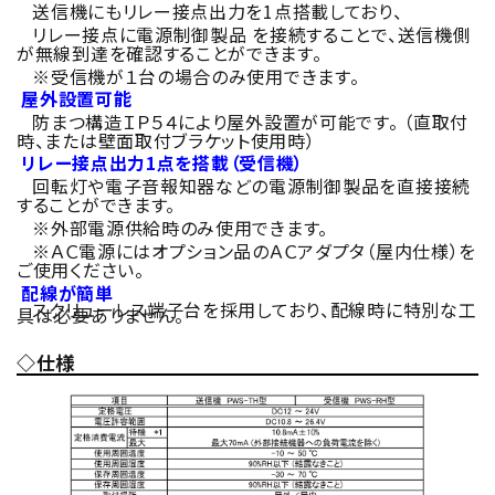
送信機にもリレー接点出力を1点搭載しており、
リレー接点に電源制御製品 を接続することで、送信機側
が無線到達を確認することができます。
※受信機が１台の場合のみ使用できます。
屋外設置可能
防まつ構造ＩＰ５４により屋外設置が可能です。 （直取付
時、または壁面取付ブラケット使用時）
リレー接点出力1点を搭載（受信機）
回転灯や電子音報知器などの電源制御製品を直接接続
することができます。
※外部電源供給時のみ使用できます。
※ＡＣ電源にはオプション品のＡＣアダプタ（屋内仕様）を
ご使用ください。
配線が簡単
スクリューレス端子台を採用しており、配線時に特別な工
具は必要ありません。
◇仕様