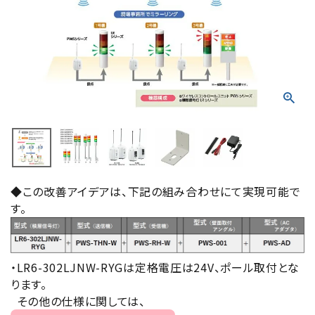
積層信号灯
回転灯
流線型
表示灯
光音一体型
音/音声
◆この改善アイデアは、下記の組み合わせにて実現可能で
す。
LED照明
センサ機器
・LR6-302LJNW-RYGは定格電圧は24V、ポール取付とな
ります。
散光式警光灯
その他の仕様に関しては、