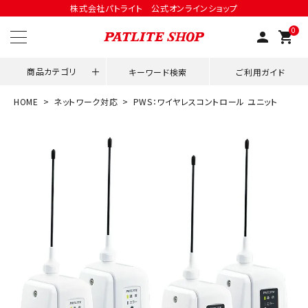
株式会社パトライト 公式オンラインショップ
0
person
shopping_cart
商品カテゴリ
キーワード検索
ご利用ガイド
HOME
ネットワーク対応
PWS：ワイヤレスコントロール ユニット
領収書発行はこちら
ACCOUNT MENU
ようこそ ゲスト 様
meeting_room
person
ログイン
会員登録
用途別改善アイデア
ネットワーク対応