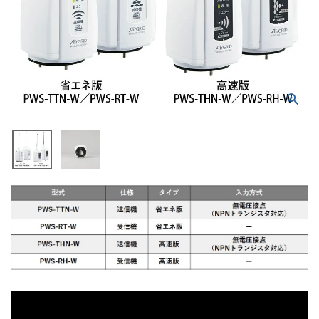
積層信号灯
回転灯
流線型
表示灯
光音一体型
音/音声
LED照明
センサ機器
散光式警光灯