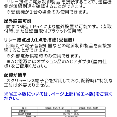
リレー接点に電源制御製品 を接続することで、送信機
側が無線到達を確認することができます。
※受信機が１台の場合のみ使用できます。
屋外設置可能
防まつ構造ＩＰ５４により屋外設置が可能です。 （直取
付時、または壁面取付ブラケット使用時）
リレー接点出力1点を搭載（受信機）
回転灯や電子音報知器などの電源制御製品を直接接
続することができます。
※外部電源供給時のみ使用できます。
※ＡＣ電源にはオプション品のＡＣアダプタ（屋内仕
様）をご使用ください。
配線が簡単
スクリューレス端子台を採用しており、配線時に特別な
工具は必要ありません。
※省エネ版については、ページ上部(省エネ版)をご覧く
ださい。