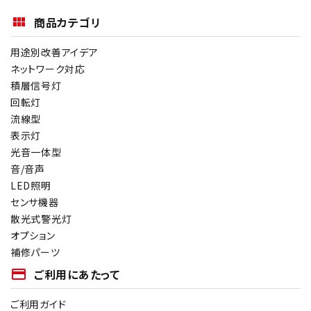
商品カテゴリ
用途別改善アイデア
ネットワーク対応
積層信号灯
回転灯
流線型
表示灯
光音一体型
音/音声
LED照明
センサ機器
散光式警光灯
オプション
補修パーツ
payment
ご利用にあたって
ご利用ガイド