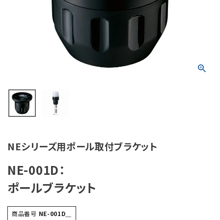
積層信号灯
回転灯
流線型
表示灯
光音一体型
音/音声
NEシリーズ用ポール取付ブラケット
LED照明
NE-001D：
センサ機器
ポールブラケット
散光式警光灯
商品番号
NE-001D＿