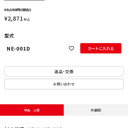
オプション
¥3,190円
(税込)
¥
2,871
税込
補修パーツ
型式
製品選定の仕方
NE-001D
カートに入れる
ガイドライン
パトライトカタログ
返品・交換
お問い合わせ
特長・仕様
外観図