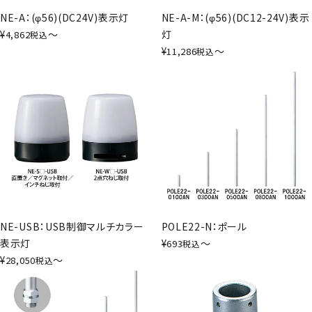
NE-A：(φ56)(DC24V)表示灯
NE-A-M：(φ56)(DC12-24V)表示
¥
〜
灯
4,862
税込
¥
〜
11,286
税込
NE-USB：USB制御マルチカラー
POLE22-N：ポール
表示灯
¥
〜
693
税込
¥
〜
28,050
税込