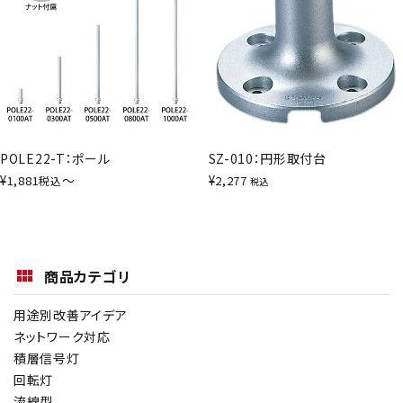
POLE22-T：ポール
SZ-010：円形取付台
¥
〜
¥
1,881
2,277
税込
税込
商品カテゴリ
用途別改善アイデア
ネットワーク対応
積層信号灯
回転灯
流線型