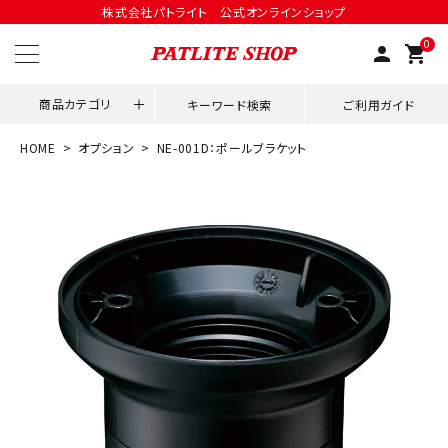
株式会社パトライト 公式オンラインショップ
0
person
shopping_cart
商品カテゴリ
キーワード検索
ご利用ガイド
HOME
オプション
NE-001D：ポールブラケット
領収書発行はこちら
ACCOUNT MENU
ようこそ ゲスト 様
meeting_room
person
ログイン
会員登録
用途別改善アイデア
ネットワーク対応