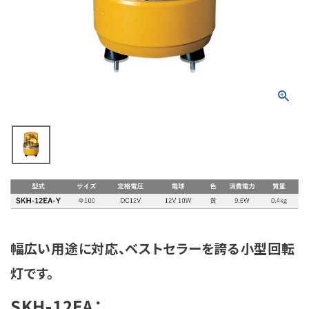
積層信号灯
回転灯
流線型
表示灯
光音一体型
音/音声
LED照明
幅広い用途に対応、ベストセラーを誇る小型回転
センサ機器
灯です。
散光式警光灯
SKH-12EA：