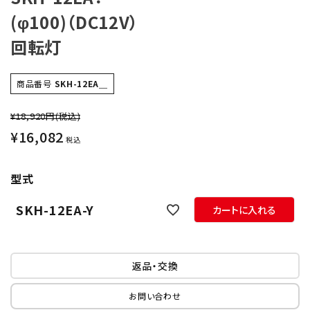
(φ100)（DC12V）
オプション
回転灯
補修パーツ
商品番号
SKH-12EA＿
製品選定の仕方
¥18,920円
(税込)
ガイドライン
¥
16,082
税込
パトライトカタログ
型式
SKH-12EA-Y
カートに入れる
返品・交換
お問い合わせ