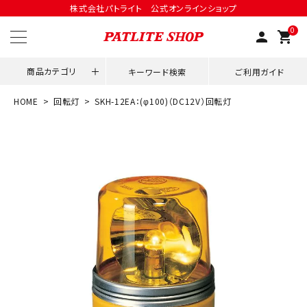
株式会社パトライト 公式オンラインショップ
0
person
shopping_cart
商品カテゴリ
キーワード検索
ご利用ガイド
HOME
回転灯
SKH-12EA：(φ100)（DC12V）回転灯
領収書発行はこちら
ACCOUNT MENU
ようこそ ゲスト 様
meeting_room
person
ログイン
会員登録
用途別改善アイデア
ネットワーク対応