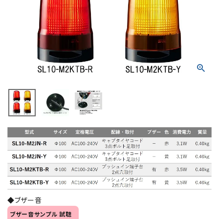
積層信号灯
回転灯
流線型
表示灯
光音一体型
音/音声
LED照明
センサ機器
◆ブザー音
散光式警光灯
ブザー音サンプル 試聴