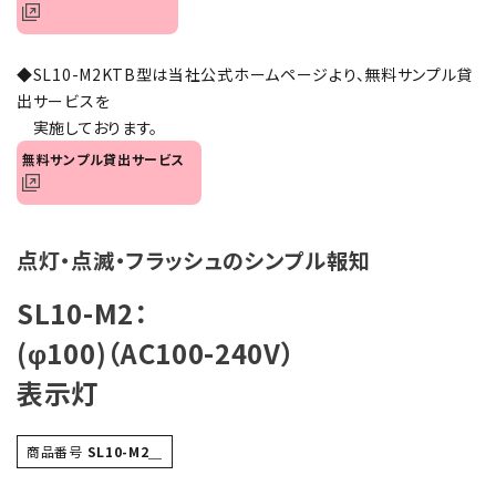
オプション
◆SL10-M2KTB型は当社公式ホームページより、無料サンプル貸
補修パーツ
出サービスを
実施しております。
製品選定の仕方
無料サンプル貸出サービス
ガイドライン
パトライトカタログ
点灯・点滅・フラッシュのシンプル報知
SL10-M2：
(φ100)（AC100-240V）
表示灯
商品番号
SL10-M2＿