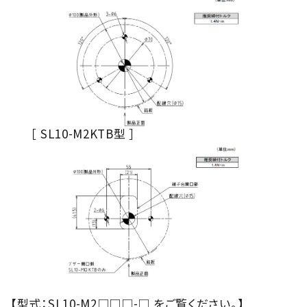
［ SL10-M2KTB型 ］
【型式：SL10-M2□□□-□ をご覧ください。】