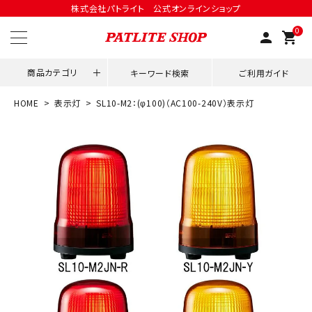
株式会社パトライト 公式オンラインショップ
0
person
shopping_cart
商品カテゴリ
キーワード検索
ご利用ガイド
HOME
表示灯
SL10-M2：(φ100)（AC100-240V）表示灯
領収書発行はこちら
ACCOUNT MENU
ようこそ ゲスト 様
meeting_room
person
ログイン
会員登録
用途別改善アイデア
ネットワーク対応