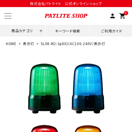
株式会社パトライト 公式オンラインショップ
0
person
shopping_cart
商品カテゴリ
キーワード検索
ご利用ガイド
HOME
表示灯
SL08-M2：(φ80)（AC100-240V）表示灯
領収書発行はこちら
ACCOUNT MENU
ようこそ ゲスト 様
meeting_room
person
ログイン
会員登録
用途別改善アイデア
ネットワーク対応