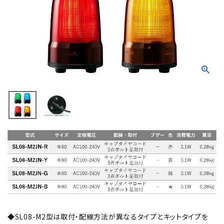
積層信号灯
回転灯
流線型
表示灯
光音一体型
音/音声
LED照明
センサ機器
散光式警光灯
◆SL08-M2型は取付・配線方法が異なるタイプとキットタイプを