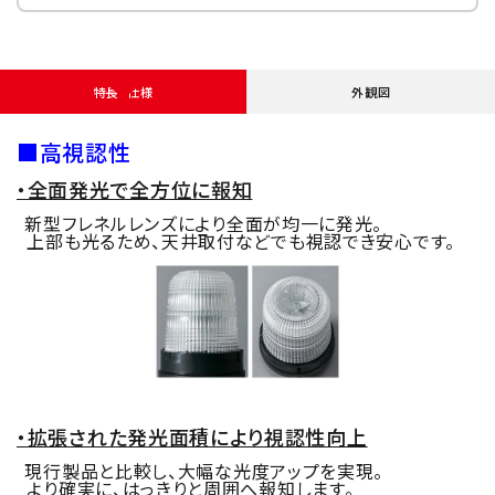
特長・仕様
外観図
■高視認性
・全面発光で全方位に報知
新型フレネルレンズにより全面が均一に発光。
上部も光るため、天井取付などでも視認でき安心です。
・拡張された発光面積により視認性向上
現行製品と比較し、大幅な光度アップを実現。
より確実に、はっきりと周囲へ報知します。