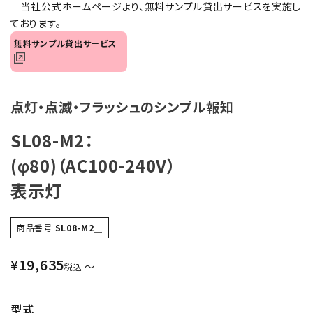
当社公式ホームページより、無料サンプル貸出サービスを実施し
オプション
ております。
無料サンプル貸出サービス
補修パーツ
製品選定の仕方
点灯・点滅・フラッシュのシンプル報知
ガイドライン
SL08-M2：
(φ80)（AC100-240V）
パトライトカタログ
表示灯
商品番号
SL08-M2＿
¥
19,635
〜
税込
型式