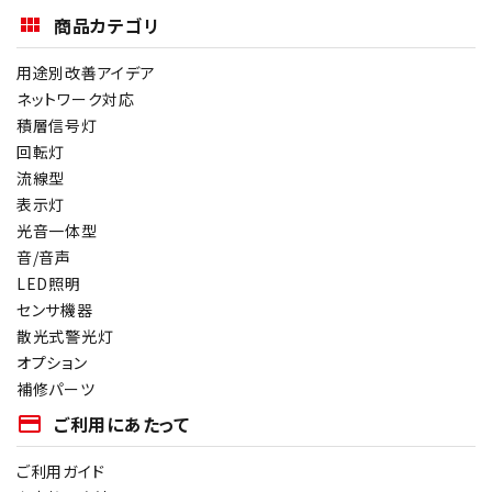
商品カテゴリ
用途別改善アイデア
ネットワーク対応
積層信号灯
回転灯
流線型
表示灯
光音一体型
音/音声
LED照明
センサ機器
散光式警光灯
オプション
補修パーツ
payment
ご利用にあたって
ご利用ガイド