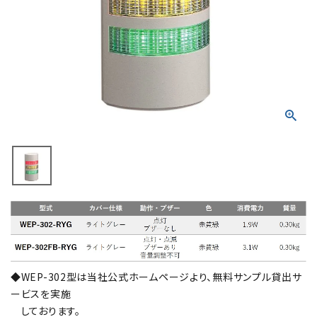
積層信号灯
回転灯
流線型
表示灯
光音一体型
音/音声
LED照明
センサ機器
◆WEP-302型は当社公式ホームページより、無料サンプル貸出サ
ービスを実施
散光式警光灯
しております。