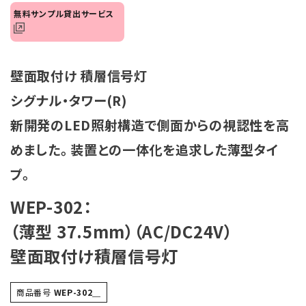
無料サンプル貸出サービス
オプション
補修パーツ
壁面取付け 積層信号灯
製品選定の仕方
シグナル・タワー(R)
ガイドライン
新開発のLED照射構造で側面からの視認性を高
めました。 装置との一体化を追求した薄型タイ
パトライトカタログ
プ。
WEP-302：
（薄型 37.5mm）（AC/DC24V）
壁面取付け積層信号灯
商品番号
WEP-302＿