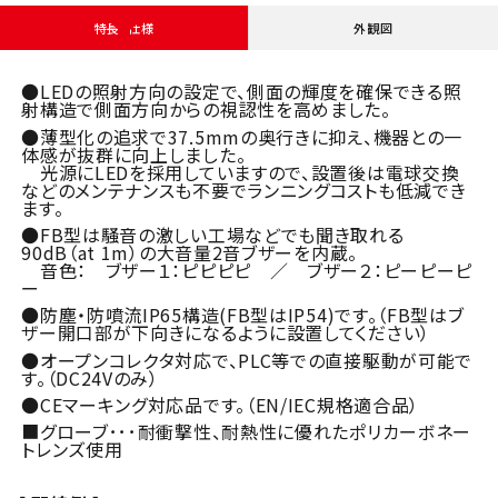
特長・仕様
外観図
●LEDの照射方向の設定で、側面の輝度を確保できる照
射構造で側面方向からの視認性を高めました。
●薄型化の追求で37.5mmの奥行きに抑え、機器との一
体感が抜群に向上しました。
光源にLEDを採用していますので、設置後は電球交換
などのメンテナンスも不要でランニングコストも低減でき
ます。
●FB型は騒音の激しい工場などでも聞き取れる
90dB（at 1m）の大音量2音ブザーを内蔵。
音色： ブザー１：ピピピピ ／ ブザー２：ピーピーピ
ー
●防塵・防噴流IP65構造(FB型はIP54)です。（FB型はブ
ザー開口部が下向きになるように設置してください）
●オープンコレクタ対応で、PLC等での直接駆動が可能で
す。（DC24Vのみ）
●CEマーキング対応品です。（EN/IEC規格適合品）
■グローブ･･･耐衝撃性、耐熱性に優れたポリカーボネー
トレンズ使用