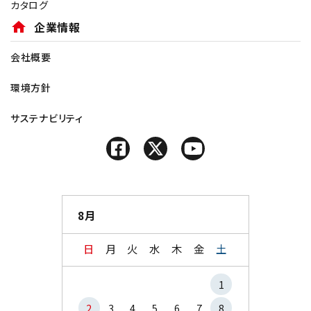
カタログ
home
企業情報
会社概要
環境方針
サステナビリティ
8月
日
月
火
水
木
金
土
1
2
3
4
5
6
7
8