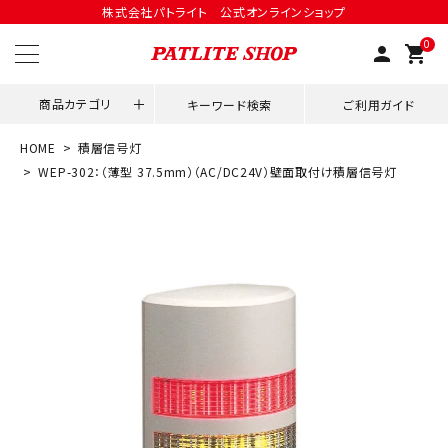
株式会社パトライト 公式オンラインショップ
0
person
shopping_cart
商品カテゴリ
キーワード検索
ご利用ガイド
HOME
積層信号灯
領収書発行はこちら
WEP-302：（薄型 37.5mm）（AC/DC24V）壁面取付け積層信号灯
ACCOUNT MENU
ようこそ ゲスト 様
meeting_room
person
ログイン
会員登録
用途別改善アイデア
ネットワーク対応