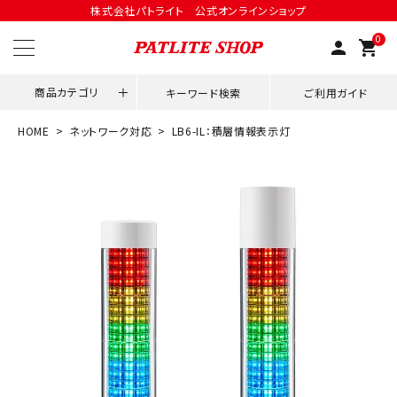
株式会社パトライト 公式オンラインショップ
0
person
shopping_cart
商品カテゴリ
キーワード検索
ご利用ガイド
HOME
ネットワーク対応
LB6-IL：積層情報表示灯
領収書発行はこちら
ACCOUNT MENU
ようこそ ゲスト 様
meeting_room
person
ログイン
会員登録
用途別改善アイデア
ネットワーク対応