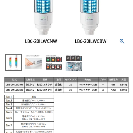
積層信号灯
回転灯
流線型
表示灯
光音一体型
音/音声
LED照明
センサ機器
散光式警光灯