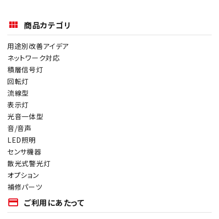
商品カテゴリ
用途別改善アイデア
ネットワーク対応
積層信号灯
回転灯
流線型
表示灯
光音一体型
音/音声
LED照明
センサ機器
散光式警光灯
オプション
補修パーツ
payment
ご利用にあたって