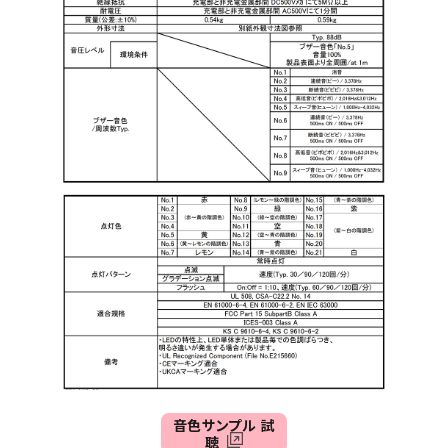
音色サンプル 試
聴