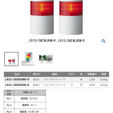
積層信号灯
回転灯
流線型
表示灯
光音一体型
音/音声
LED照明
センサ機器
散光式警光灯