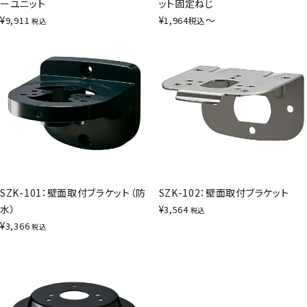
ーユニット
ット固定ねじ
¥
¥
〜
9,911
1,964
税込
税込
SZK-101：壁面取付ブラケット（防
SZK-102：壁面取付ブラケット
水）
¥
3,564
税込
¥
3,366
税込