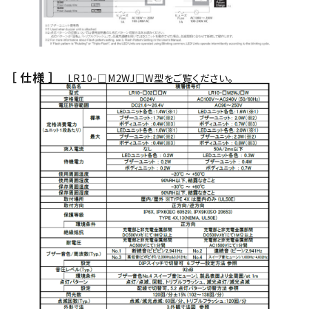
［ 仕様 ］
LR10-□M2WJ□W型をご覧ください。