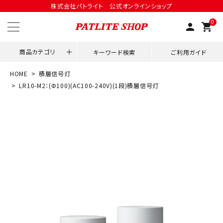
株式会社パトライト 公式オンラインショップ
0
person
shopping_cart
商品カテゴリ
キーワード検索
ご利用ガイド
HOME
積層信号灯
領収書発行はこちら
LR10-M2：(Φ100)(AC100-240V)(1段)積層信号灯
ACCOUNT MENU
ようこそ ゲスト 様
meeting_room
person
ログイン
会員登録
用途別改善アイデア
ネットワーク対応