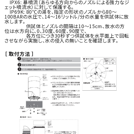
IPX6: 暴噴流（あらゆる方向からのノズルによる強力なジ
ェット噴流水）に対して保護する。
IP69K: 80℃の湯を、指定の形状のノズルから80～
100BARの水圧で、14～16リットル/分の水量を供試体に放
水します。
供試体とノズルの間隔は10～15cm、放水の方
位は水方向に、0、30度、60度、90度で、
各方位につき30秒ずつ供試体を水平面上で回転
させながら実施し、水の侵入の無いことを確認します。
［ 取付方法 ］