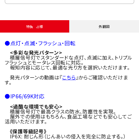
特長・仕様
外観図
●点灯・点滅・フラッシュ・回転
<多彩な発光パターン>
積層信号灯でスタンダードな点灯、点滅に加え、トリプル
フラッシュとモータレス回転に対応。
報知内容に応じて、最適な光り方を選択いただけます。
発光パターンの動画は『
こちら
』からご確認いただけま
す。
●IP66/69K対応
<過酷な環境でも安心>
積層信号灯で最高クラスの防水、防塵性を実現。
屋外での使用はもちろん、食品工場などでも安心してご
活用いただけます。
《保護等級記号》
IP6X: 耐じん形（じんあいの侵入を完全に防止する。）