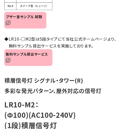
オプション
ブザー音サンプル 試聴
補修パーツ
製品選定の仕方
◆LR10-□M2型は5段タイプにて当社公式ホームページより、
無料サンプル貸出サービスを実施しております。
ガイドライン
無料サンプル貸出サービス
パトライトカタログ
積層信号灯 シグナル・タワー(R)
多彩な発光パターン、屋外対応の信号灯
LR10-M2：
(Φ100)(AC100-240V)
(1段)積層信号灯