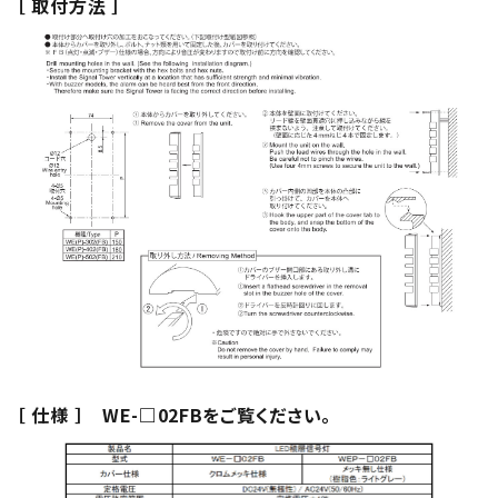
［ 取付方法 ］
［ 仕様 ］ WE-□02FBをご覧ください。