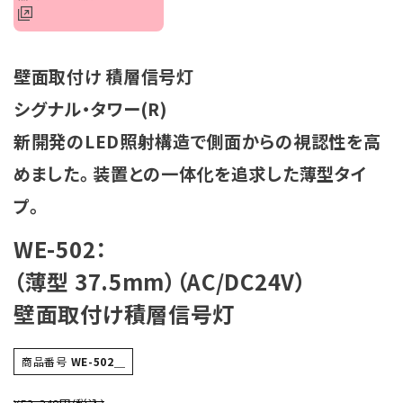
オプション
補修パーツ
壁面取付け 積層信号灯
シグナル・タワー(R)
製品選定の仕方
新開発のLED照射構造で側面からの視認性を高
ガイドライン
めました。 装置との一体化を追求した薄型タイ
プ。
パトライトカタログ
WE-502：
（薄型 37.5mm）（AC/DC24V）
壁面取付け積層信号灯
商品番号
WE-502＿