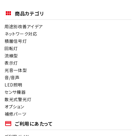
商品カテゴリ
用途別改善アイデア
ネットワーク対応
積層信号灯
回転灯
流線型
表示灯
光音一体型
音/音声
LED照明
センサ機器
散光式警光灯
オプション
補修パーツ
payment
ご利用にあたって