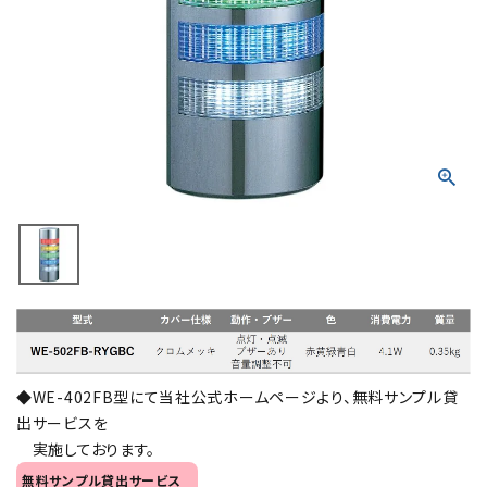
積層信号灯
回転灯
流線型
表示灯
光音一体型
音/音声
LED照明
◆WE-402FB型にて当社公式ホームページより、無料サンプル貸
センサ機器
出サービスを
実施しております。
散光式警光灯
無料サンプル貸出サービス