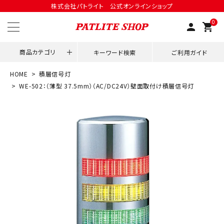
株式会社パトライト 公式オンラインショップ
0
person
shopping_cart
商品カテゴリ
キーワード検索
ご利用ガイド
HOME
積層信号灯
領収書発行はこちら
WE-502：（薄型 37.5mm）（AC/DC24V）壁面取付け積層信号灯
ACCOUNT MENU
ようこそ ゲスト 様
meeting_room
person
ログイン
会員登録
用途別改善アイデア
ネットワーク対応