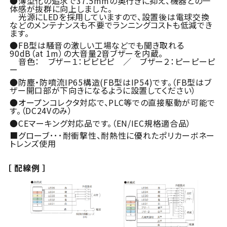
●薄型化の追求で37.5mmの奥行きに抑え、機器との一
体感が抜群に向上しました。
光源にLEDを採用していますので、設置後は電球交換
などのメンテナンスも不要でランニングコストも低減でき
ます。
●FB型は騒音の激しい工場などでも聞き取れる
90dB（at 1m）の大音量2音ブザーを内蔵。
音色： ブザー１：ピピピピ ／ ブザー２：ピーピーピ
ー
●防塵・防噴流IP65構造(FB型はIP54)です。（FB型はブ
ザー開口部が下向きになるように設置してください）
●オープンコレクタ対応で、PLC等での直接駆動が可能で
す。（DC24Vのみ）
●CEマーキング対応品です。（EN/IEC規格適合品）
■グローブ･･･耐衝撃性、耐熱性に優れたポリカーボネー
トレンズ使用
［ 配線例 ］