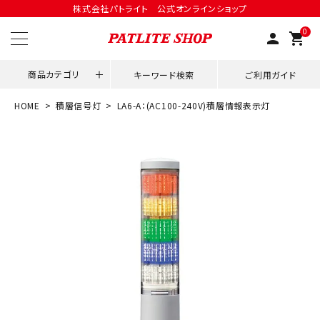
株式会社パトライト 公式オンラインショップ
0
person
shopping_cart
商品カテゴリ
キーワード検索
ご利用ガイド
HOME
積層信号灯
LA6-A：(AC100-240V)積層情報表示灯
領収書発行はこちら
ACCOUNT MENU
ようこそ ゲスト 様
meeting_room
person
ログイン
会員登録
用途別改善アイデア
ネットワーク対応