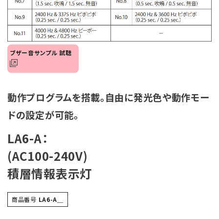
オプション
補修パーツ
ブザー音サンプル 試聴
製品選定の仕方
ガイドライン
動作プログラムを搭載。自由に発光色や動作モー
パトライトカタログ
ドの設定が可能。
LA6-A：
(AC100-240V)
積層情報表示灯
商品番号
LA6-A＿