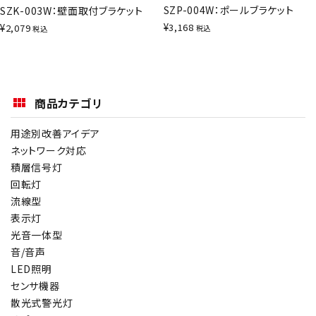
SZP-004W：ポールブラケット
SZK-003W：壁面取付ブラケット
¥
3,168
¥
2,079
税込
税込
商品カテゴリ
用途別改善アイデア
ネットワーク対応
積層信号灯
回転灯
流線型
表示灯
光音一体型
音/音声
LED照明
センサ機器
散光式警光灯