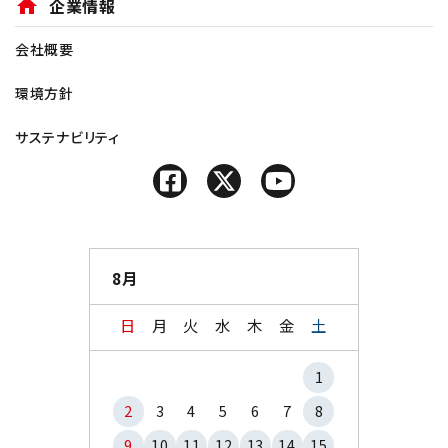
home
企業情報
会社概要
環境方針
サステナビリティ
8月
日
月
火
水
木
金
土
1
2
3
4
5
6
7
8
9
10
11
12
13
14
15