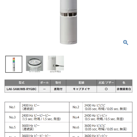
積層信号灯
回転灯
流線型
表示灯
光音一体型
音/音声
LED照明
センサ機器
散光式警光灯