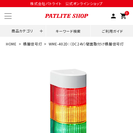
株式会社パトライト 公式オンラインショップ
0
person
shopping_cart
商品カテゴリ
キーワード検索
ご利用ガイド
HOME
積層信号灯
WME-402D：（DC24V）壁面取付け積層信号灯
領収書発行はこちら
ACCOUNT MENU
ようこそ ゲスト 様
meeting_room
person
ログイン
会員登録
用途別改善アイデア
ネットワーク対応