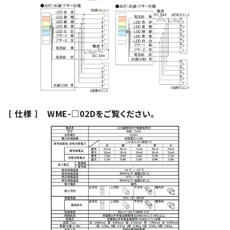
［ 仕様 ］ WME-□02Dをご覧ください。