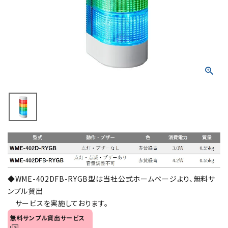
積層信号灯
回転灯
流線型
表示灯
光音一体型
音/音声
LED照明
◆WME-402DFB-RYGB型は当社公式ホームページより、無料サ
センサ機器
ンプル貸出
サービスを実施しております。
散光式警光灯
無料サンプル貸出サービス