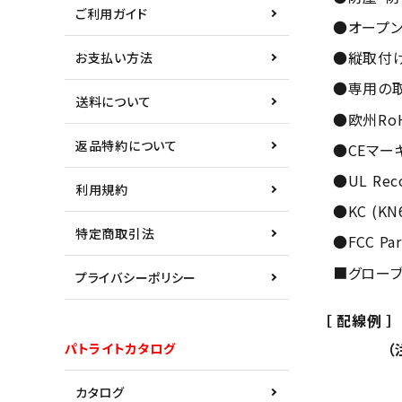
ご利用ガイド
●オープン
●縦取付
お支払い方法
●専用の
送料について
●欧州Ro
返品特約について
●CEマー
●UL Reco
利用規約
●KC (KN6
特定商取引法
●FCC Par
■グローブ
プライバシーポリシー
［ 配線例 ］
（注）下
パトライトカタログ
ご購入品に
カタログ