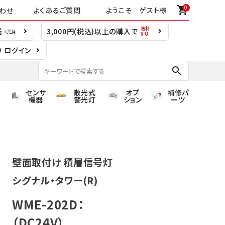
0
shopping_cart
よくあるご質問
ようこそ ゲスト様
わせ
送
3,000円(税込)以上の購入で
ログイン
search
センサ
散光式
オプ
補修パ
機器
警光灯
ション
ーツ
壁面取付け 積層信号灯
シグナル・タワー(R)
WME-202D：
（DC24V）