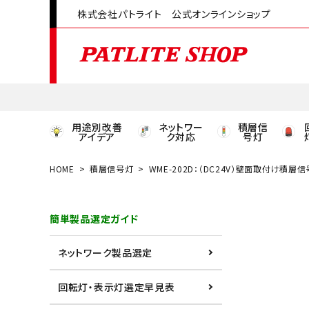
株式会社パトライト 公式オンラインショップ
用途別改善
ネットワー
積層信
アイデア
ク対応
号灯
HOME
積層信号灯
WME-202D：（DC24V）壁面取付け積層
領収書発行はこちら
簡単製品選定ガイド
ACCOUNT MENU
ようこそ ゲスト 様
ネットワーク製品選定
meeting_room
person
ログイン
会員登録
回転灯・表示灯選定早見表