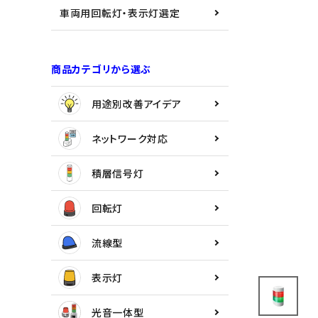
用途別改善アイデア
車両用回転灯・表示灯選定
ネットワーク対応
商品カテゴリから選ぶ
積層信号灯
用途別改善アイデア
回転灯
ネットワーク対応
流線型
積層信号灯
表示灯
回転灯
光音一体型
流線型
音/音声
表示灯
LED照明
光音一体型