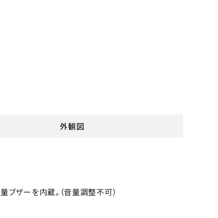
外観図
大音量ブザーを内蔵。（音量調整不可）