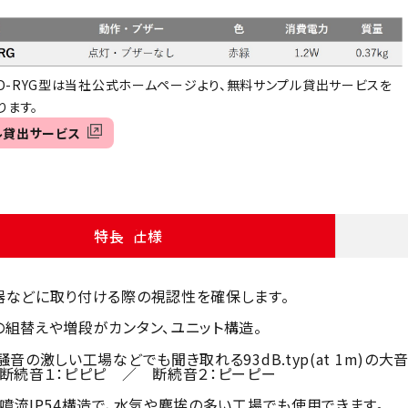
02D-RYG型は当社公式ホームページより、無料サンプル貸出サービスを
ます。
ル貸出サービス
特長・仕様
器などに取り付ける際の視認性を確保します。
組替えや増段がカンタン、ユニット構造。
騒音の激しい工場などでも聞き取れる93dB.typ(at 1m)の
断続音１：ピピピ ／ 断続音２：ピーピー
噴流IP54構造で、水気や塵埃の多い工場でも使用できます。