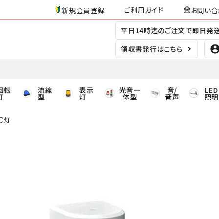
ご利用ガイド
新規会員登録
お問い合
平日14時迄のご注文で即日発
領収書発行はこちら
回転
流線
表示
光音一
音/
LED
灯
型
灯
体型
音声
照明
信号灯