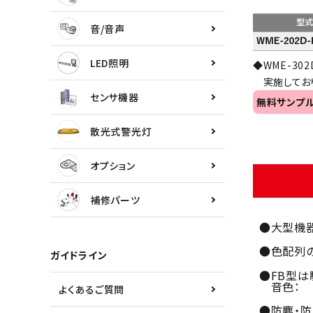
センサ機器
音/音声
散光式警光灯
LED照明
◆WME-3
実施しており
オプション
センサ機器
無料サンプ
補修パーツ
散光式警光灯
製品選定の仕方
オプション
ガイドライン
補修パーツ
●大型機
パトライトカタログ
●色配列の
ガイドライン
●FB型は
音色： 
よくあるご質問
●防塵・防